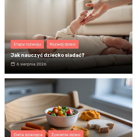
Etapy rozwoju
Rozwój dzieci
Jak nauczyć dziecko siadać?
6 sierpnia 2026
Dieta dziecięca
Żywienie dzieci