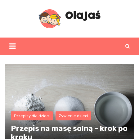
Skip
to
content
Przepisy dla dzieci
Żywienie dzieci
Przepis na masę solną – krok po
kroku