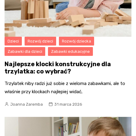
Dzieci
Rozwój dzieci
Rozwój dziecka
Zabawki dla dzieci
Zabawki edukacyjne
Najlepsze klocki konstrukcyjne dla
trzylatka: co wybrać?
Trzylatek niby radzi już sobie z wieloma zabawkami, ale to
właśnie przy klockach najlepiej widać,
Joanna Zaremba
31 marca 2026