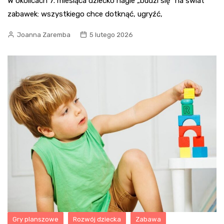
W okolicach 7. miesiąca dziecko nagle „budzi się” na świat
zabawek: wszystkiego chce dotknąć, ugryźć,
Joanna Zaremba
5 lutego 2026
Gry planszowe
Rozwój dziecka
Zabawa