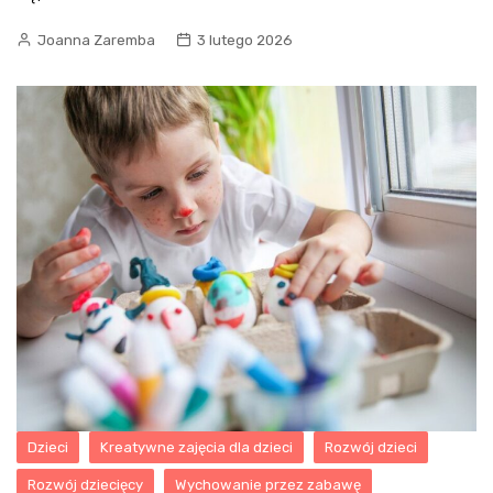
Joanna Zaremba
3 lutego 2026
Dzieci
Kreatywne zajęcia dla dzieci
Rozwój dzieci
Rozwój dziecięcy
Wychowanie przez zabawę