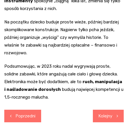
instrumenty
spokojnie „ciągną” kilka lat, zmienia się tylko
sposób korzystania z nich.
Na początku dziecko buduje proste wieże, później bardziej
skomplikowane konstrukcje. Najpierw tylko pcha jeździk,
później organizuje „wyścigi” czy wymyśla historie. To
właśnie te zabawki są najbardziej opłacalne – finansowo i
rozwojowo.
Podsumowując, w 2023 roku nadal wygrywają proste,
solidne zabawki, które angażują całe ciało i głowę dziecka.
Elektronika może być dodatkiem, ale to
ruch, manipulacja
i naśladowanie dorosłych
budują najwięcej kompetencji u
1,5-rocznego malucha.
Nawigacja
Poprzedni
Kolejny
wpisu