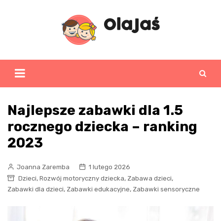
Skip
to
content
Najlepsze zabawki dla 1.5
rocznego dziecka – ranking
2023
Joanna Zaremba
1 lutego 2026
,
,
,
Dzieci
Rozwój motoryczny dziecka
Zabawa dzieci
,
,
Zabawki dla dzieci
Zabawki edukacyjne
Zabawki sensoryczne