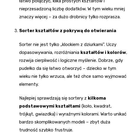
łatwo połączyć, kilka prostych kształtów i
nieprzesadzoną liczbę dodatków. W tym wieku mniej
znaczy więcej – za dużo drobnicy tylko rozprasza.
Sorter kształtów z pokrywą do otwierania
Sorter nie jest tylko „klockiem z dziurkami”. Uczy
dopasowywania, rozróżniania
kształtów i kolorów
,
rozwija cierpliwość i logiczne myślenie. Dobrze, gdy
pudełko da się łatwo otworzyć – dziecko w tym
wieku nie tylko wrzuca, ale też chce samo wyjmować
elementy.
Najlepiej sprawdzają się sortery z
kilkoma
podstawowymi kształtami
(koło, kwadrat,
trójkąt, gwiazdka) i wyraźnymi kolorami. Warto unikać
bardzo skomplikowanych modeli – zbyt duża
trudność szybko frustruje.