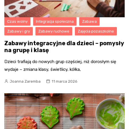
Czas wolny
Integracja społeczna
Zabawa
Zabawy i gry
Zabawy ruchowe
Zajęcia pozaszkolne
Zabawy integracyjne dla dzieci – pomysły
na grupę i klasę
Dzieci trafiają do nowych grup częściej, niż dorosłym się
wydaje – zmiana klasy, świetlicy, kółka,
Joanna Zaremba
11 marca 2026