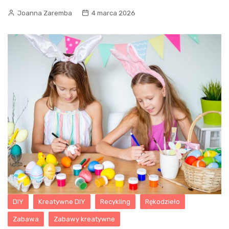
Joanna Zaremba
4 marca 2026
DIY
Kreatywne DIY
Recykling
Rękodzieło
Zabawa
Zabawy kreatywne