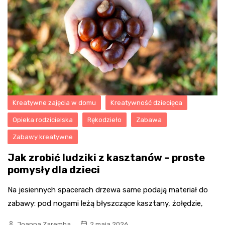
Kreatywne zajęcia w domu
Kreatywność dziecięca
Opieka rodzicielska
Rękodzieło
Zabawa
Zabawy kreatywne
Jak zrobić ludziki z kasztanów – proste
pomysły dla dzieci
Na jesiennych spacerach drzewa same podają materiał do
zabawy: pod nogami leżą błyszczące kasztany, żołędzie,
Joanna Zaremba
2 maja 2026