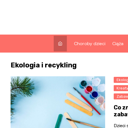
Skip
to
content
Choroby dzieci
Ciąża
Ekologia i recykling
Ekolog
Kreaty
Zabaw
Co z
zaba
Dzieci 