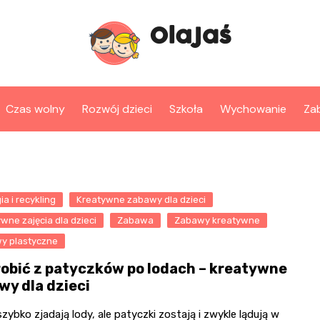
Czas wolny
Rozwój dzieci
Szkoła
Wychowanie
Za
ia i recykling
Kreatywne zabawy dla dzieci
wne zajęcia dla dzieci
Zabawa
Zabawy kreatywne
y plastyczne
robić z patyczków po lodach – kreatywne
wy dla dzieci
szybko zjadają lody, ale patyczki zostają i zwykle lądują w