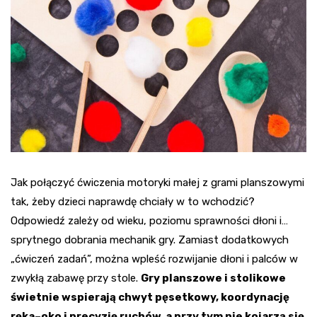
Jak połączyć ćwiczenia motoryki małej z grami planszowymi
tak, żeby dzieci naprawdę chciały w to wchodzić?
Odpowiedź zależy od wieku, poziomu sprawności dłoni i…
sprytnego dobrania mechanik gry. Zamiast dodatkowych
„ćwiczeń zadań”, można wpleść rozwijanie dłoni i palców w
zwykłą zabawę przy stole.
Gry planszowe i stolikowe
świetnie wspierają chwyt pęsetkowy, koordynację
ręka–oko i precyzję ruchów, a przy tym nie kojarzą się