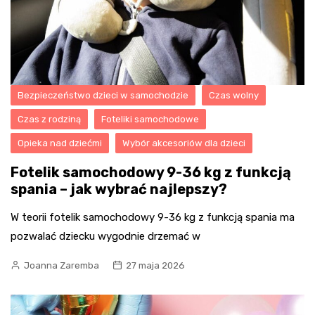
Bezpieczeństwo dzieci w samochodzie
Czas wolny
Czas z rodziną
Foteliki samochodowe
Opieka nad dziećmi
Wybór akcesoriów dla dzieci
Fotelik samochodowy 9-36 kg z funkcją
spania – jak wybrać najlepszy?
W teorii fotelik samochodowy 9-36 kg z funkcją spania ma
pozwalać dziecku wygodnie drzemać w
Joanna Zaremba
27 maja 2026