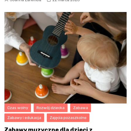
Czas wolny
Rozwój dziecka
Zabawa
Zabawy i edukacja
Zajęcia pozaszkolne
Zabawy muzyczne dla dzieci z