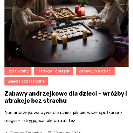
Czas wolny
Tradycje i obrzędy
Zabawy dla dzieci
Zajęcia pozaszkolne
Zabawy andrzejkowe dla dzieci – wróżby i
atrakcje bez strachu
Noc andrzejkowa bywa dla dzieci jak pierwsze spotkanie z
magią – intrygująca, ale potrafi też
Joanna Zaremba
22 marca 2026