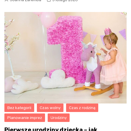
Bez kategorii
Czas wolny
Czas z rodziną
Planowanie imprez
Urodziny
Pierwsze urodziny dziecka – jak