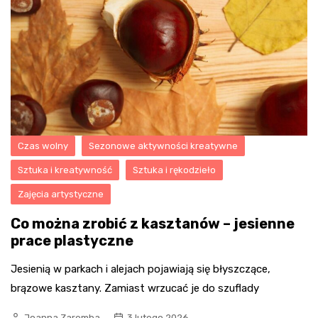
Czas wolny
Sezonowe aktywności kreatywne
Sztuka i kreatywność
Sztuka i rękodzieło
Zajęcia artystyczne
Co można zrobić z kasztanów – jesienne
prace plastyczne
Jesienią w parkach i alejach pojawiają się błyszczące,
brązowe kasztany. Zamiast wrzucać je do szuflady
Joanna Zaremba
3 lutego 2026