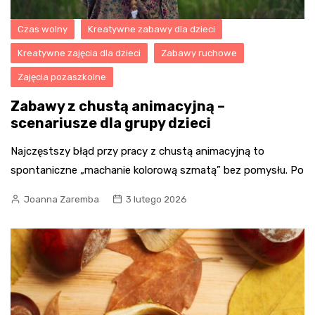
Czas wolny
Kreatywne zabawy dla dzieci
Kreatywne zajęcia dla dzieci
Zabawy ruchowe
Zajęcia pozaszkolne
Zabawy z chustą animacyjną –
scenariusze dla grupy dzieci
Najczęstszy błąd przy pracy z chustą animacyjną to
spontaniczne „machanie kolorową szmatą” bez pomysłu. Po
Joanna Zaremba
3 lutego 2026