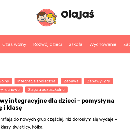
Czas wolny
Rozwój dzieci
Szkoła
Wychowanie
Za
wolny
Integracja społeczna
Zabawa
Zabawy i gry
y ruchowe
Zajęcia pozaszkolne
wy integracyjne dla dzieci – pomysły na
 i klasę
trafiają do nowych grup częściej, niż dorosłym się wydaje –
klasy, świetlicy, kółka,