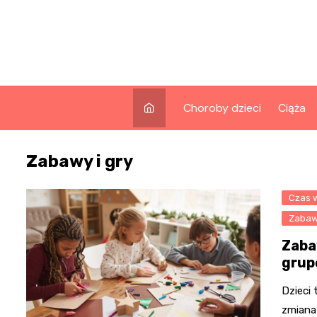
Skip
to
content
Choroby dzieci
Ciąża
Zabawy i gry
Czas 
Zabaw
Zaba
grupę
Dzieci 
zmiana 