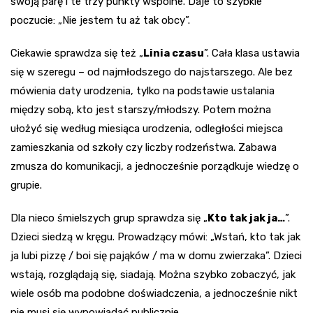
swoją parę i te trzy punkty wspólne. Daje to szybkie
poczucie: „Nie jestem tu aż tak obcy”.
Ciekawie sprawdza się też „
Linia czasu
”. Cała klasa ustawia
się w szeregu – od najmłodszego do najstarszego. Ale bez
mówienia daty urodzenia, tylko na podstawie ustalania
między sobą, kto jest starszy/młodszy. Potem można
ułożyć się według miesiąca urodzenia, odległości miejsca
zamieszkania od szkoły czy liczby rodzeństwa. Zabawa
zmusza do komunikacji, a jednocześnie porządkuje wiedzę o
grupie.
Dla nieco śmielszych grup sprawdza się „
Kto tak jak ja…
”.
Dzieci siedzą w kręgu. Prowadzący mówi: „Wstań, kto tak jak
ja lubi pizzę / boi się pająków / ma w domu zwierzaka”. Dzieci
wstają, rozglądają się, siadają. Można szybko zobaczyć, jak
wiele osób ma podobne doświadczenia, a jednocześnie nikt
nie musi się wypowiadać publicznie.