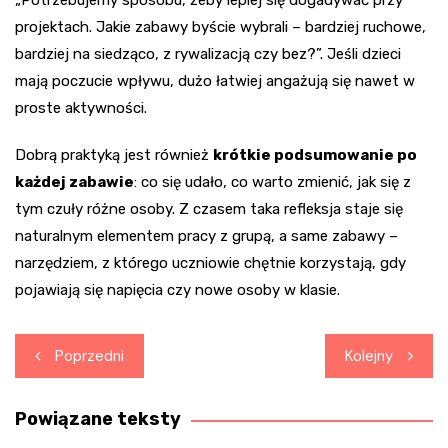
„Potrzebujemy sposobu, żeby lepiej się dogadywać przy
projektach. Jakie zabawy byście wybrali – bardziej ruchowe,
bardziej na siedząco, z rywalizacją czy bez?”. Jeśli dzieci
mają poczucie wpływu, dużo łatwiej angażują się nawet w
proste aktywności.
Dobrą praktyką jest również
krótkie podsumowanie po
każdej zabawie
: co się udało, co warto zmienić, jak się z
tym czuły różne osoby. Z czasem taka refleksja staje się
naturalnym elementem pracy z grupą, a same zabawy –
narzędziem, z którego uczniowie chętnie korzystają, gdy
pojawiają się napięcia czy nowe osoby w klasie.
Nawigacja
Poprzedni
Kolejny
wpisu
Powiązane teksty