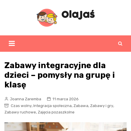
Skip
to
content
Zabawy integracyjne dla
dzieci – pomysły na grupę i
klasę
Joanna Zaremba
11 marca 2026
,
,
,
,
Czas wolny
Integracja społeczna
Zabawa
Zabawy i gry
,
Zabawy ruchowe
Zajęcia pozaszkolne