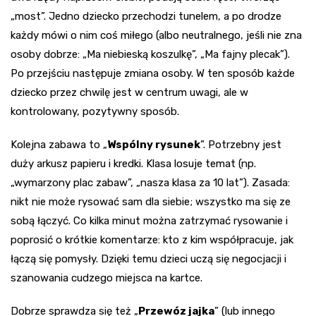
„most”. Jedno dziecko przechodzi tunelem, a po drodze
każdy mówi o nim coś miłego (albo neutralnego, jeśli nie zna
osoby dobrze: „Ma niebieską koszulkę”, „Ma fajny plecak”).
Po przejściu następuje zmiana osoby. W ten sposób każde
dziecko przez chwilę jest w centrum uwagi, ale w
kontrolowany, pozytywny sposób.
Kolejna zabawa to „
Wspólny rysunek
”. Potrzebny jest
duży arkusz papieru i kredki. Klasa losuje temat (np.
„wymarzony plac zabaw”, „nasza klasa za 10 lat”). Zasada:
nikt nie może rysować sam dla siebie; wszystko ma się ze
sobą łączyć. Co kilka minut można zatrzymać rysowanie i
poprosić o krótkie komentarze: kto z kim współpracuje, jak
łączą się pomysły. Dzięki temu dzieci uczą się negocjacji i
szanowania cudzego miejsca na kartce.
Dobrze sprawdza się też „
Przewóz jajka
” (lub innego