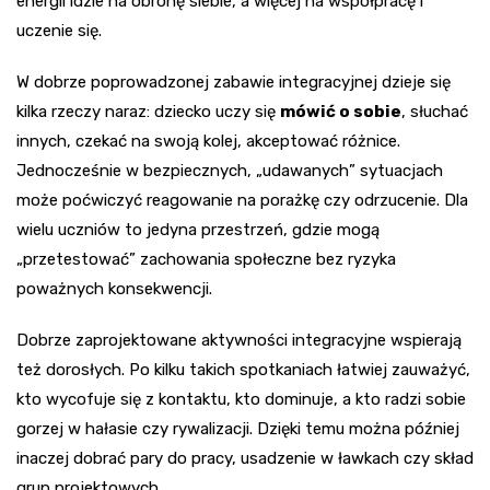
energii idzie na obronę siebie, a więcej na współpracę i
uczenie się.
W dobrze poprowadzonej zabawie integracyjnej dzieje się
kilka rzeczy naraz: dziecko uczy się
mówić o sobie
, słuchać
innych, czekać na swoją kolej, akceptować różnice.
Jednocześnie w bezpiecznych, „udawanych” sytuacjach
może poćwiczyć reagowanie na porażkę czy odrzucenie. Dla
wielu uczniów to jedyna przestrzeń, gdzie mogą
„przetestować” zachowania społeczne bez ryzyka
poważnych konsekwencji.
Dobrze zaprojektowane aktywności integracyjne wspierają
też dorosłych. Po kilku takich spotkaniach łatwiej zauważyć,
kto wycofuje się z kontaktu, kto dominuje, a kto radzi sobie
gorzej w hałasie czy rywalizacji. Dzięki temu można później
inaczej dobrać pary do pracy, usadzenie w ławkach czy skład
grup projektowych.