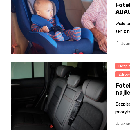
Fote
ADAC
Wiele 
ten z 
Joan
Bezpi
Zdrowi
Fote
najl
Bezpie
prioryt
Joan