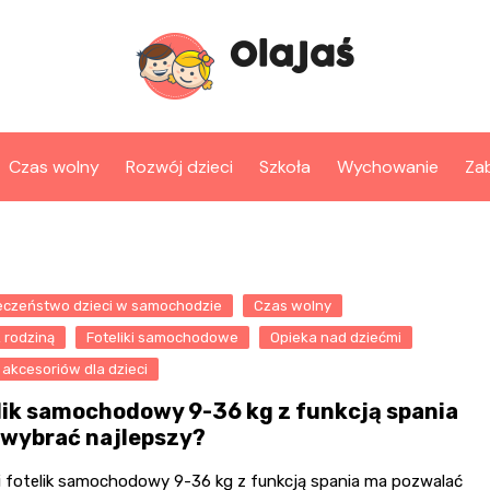
Czas wolny
Rozwój dzieci
Szkoła
Wychowanie
Za
eczeństwo dzieci w samochodzie
Czas wolny
 rodziną
Foteliki samochodowe
Opieka nad dziećmi
akcesoriów dla dzieci
lik samochodowy 9-36 kg z funkcją spania
k wybrać najlepszy?
ii fotelik samochodowy 9-36 kg z funkcją spania ma pozwalać