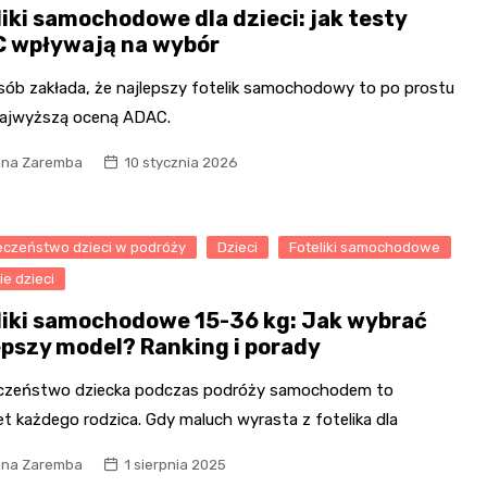
liki samochodowe dla dzieci: jak testy
 wpływają na wybór
osób zakłada, że najlepszy fotelik samochodowy to po prostu
najwyższą oceną ADAC.
na Zaremba
10 stycznia 2026
eczeństwo dzieci w podróży
Dzieci
Foteliki samochodowe
e dzieci
liki samochodowe 15-36 kg: Jak wybrać
epszy model? Ranking i porady
czeństwo dziecka podczas podróży samochodem to
et każdego rodzica. Gdy maluch wyrasta z fotelika dla
na Zaremba
1 sierpnia 2025