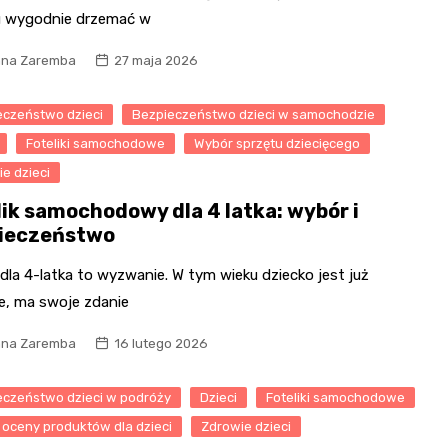
u wygodnie drzemać w
na Zaremba
27 maja 2026
eczeństwo dzieci
Bezpieczeństwo dzieci w samochodzie
Foteliki samochodowe
Wybór sprzętu dziecięcego
e dzieci
lik samochodowy dla 4 latka: wybór i
ieczeństwo
 dla 4-latka to wyzwanie. W tym wieku dziecko jest już
we, ma swoje zdanie
na Zaremba
16 lutego 2026
eczeństwo dzieci w podróży
Dzieci
Foteliki samochodowe
i oceny produktów dla dzieci
Zdrowie dzieci