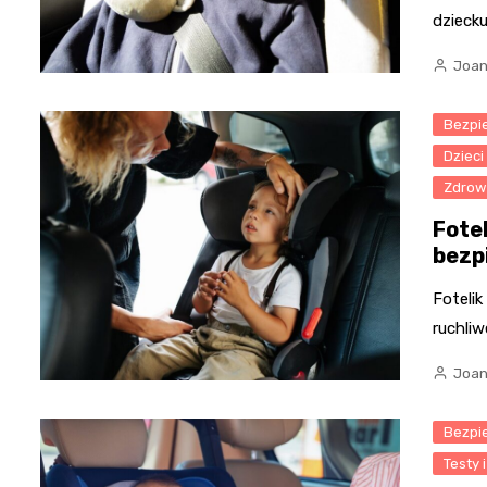
dzieck
Joan
Bezpi
Dzieci
Zdrowi
Fote
bezp
Fotelik
ruchli
Joan
Bezpi
Testy 