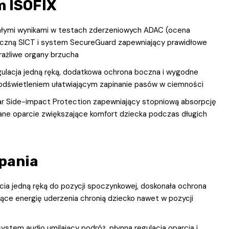
m ISOFIX
ałymi wynikami w testach zderzeniowych ADAC (ocena
czną SICT i system SecureGuard zapewniający prawidłowe
rażliwe organy brzucha
gulacja jedną ręką, dodatkowa ochrona boczna i wygodne
podświetleniem ułatwiającym zapinanie pasów w ciemności
r Side-impact Protection zapewniający stopniową absorpcję
wane oparcie zwiększające komfort dziecka podczas długich
spania
cia jedną ręką do pozycji spoczynkowej, doskonała ochrona
jące energię uderzenia chronią dziecko nawet w pozycji
stem audio umilający podróż, płynna regulacja oparcia i