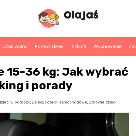
Czas wolny
Rozwój dzieci
Szkoła
Wychowanie
Za
 15-36 kg: Jak wybrać
king i porady
,
,
,
zieci w podróży
Dzieci
Foteliki samochodowe
Zdrowie dzieci