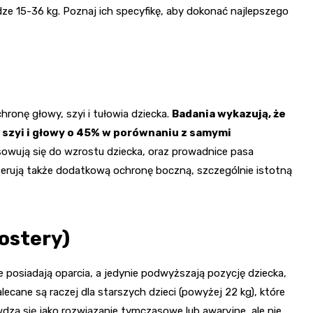
dze 15-36 kg. Poznaj ich specyfikę, aby dokonać najlepszego
ronę głowy, szyi i tułowia dziecka.
Badania wykazują, że
 szyi i głowy o 45% w porównaniu z samymi
sowują się do wzrostu dziecka, oraz prowadnice pasa
erują także dodatkową ochronę boczną, szczególnie istotną
ostery)
ie posiadają oparcia, a jedynie podwyższają pozycję dziecka,
cane są raczej dla starszych dzieci (powyżej 22 kg), które
wdzą się jako rozwiązanie tymczasowe lub awaryjne, ale nie