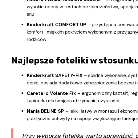
wysokie oceny w testach bezpieczeństwa; specjalna
snu
Kinderkraft COMFORT UP
– przystępna cenowo op
komfort i miękkim pokryciem wykonanym z przyjazny
rodziców
Najlepsze foteliki w stosunku
Kinderkraft SAFETY-FIX
– solidne wykonanie, sys
cenie; posiada dodatkowe zabezpieczenia boczne i
Caretero Volante Fix
– ergonomiczny kształt, re
tapicerka ułatwiająca utrzymanie czystości
Nania BELINE SP
– lekki, łatwy w montażu i ekono
praktyczne uchwyty na napoje zwiększające funkcjo
Przy wyborze fotelika warto sprawdzić,