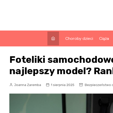
Skip
to
content
Choroby dzieci
Ciąża
Foteliki samochodowe
najlepszy model? Ran
Joanna Zaremba
1 sierpnia 2025
Bezpieczeństwo d