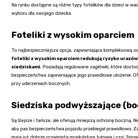
Na rynku dostępne są różne typy fotelików dla dzieci w wa
wyboru dla swojego dziecka:
Foteliki z wysokim oparciem
To najbezpieczniejsza opcja, zapewniająca kompleksową och
foteliki z wysokim oparciem redukują ryzyko urazów
siedziskami
. Posiadają regulowane zagłówki, które dosto
bezpieczeństwa zapewniające jego prawidłowe ułożenie. Of
przy uderzeniach bocznych.
Siedziska podwyższające (bo
Są lżejsze i tańsze, ale oferują mniejszą ochronę boczną. N
aby pas bezpieczeństwa pojazdu przebiegał prawidłowo. Zale
mają już dobrze rozwiniętą muskulaturę tułowia i szyi. Spra