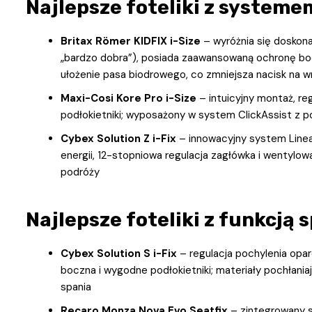
Najlepsze foteliki z systeme
Britax Römer KIDFIX i-Size
– wyróżnia się doskon
„bardzo dobra”), posiada zaawansowaną ochronę bo
ułożenie pasa biodrowego, co zmniejsza nacisk na w
Maxi-Cosi Kore Pro i-Size
– intuicyjny montaż, re
podłokietniki; wyposażony w system ClickAssist z 
Cybex Solution Z i-Fix
– innowacyjny system Linea
energii, 12-stopniowa regulacja zagłówka i wentylo
podróży
Najlepsze foteliki z funkcją 
Cybex Solution S i-Fix
– regulacja pochylenia opar
boczna i wygodne podłokietniki; materiały pochłania
spania
Recaro Monza Nova Evo Seatfix
– zintegrowany sy