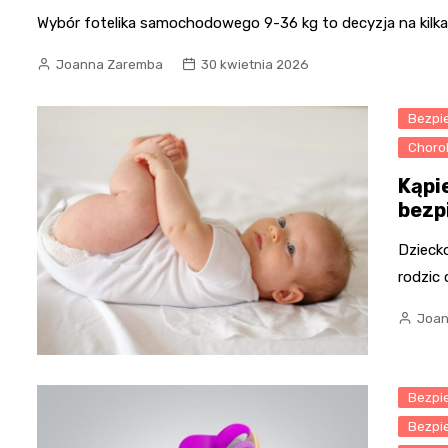
Wybór fotelika samochodowego 9-36 kg to decyzja na kilka 
Joanna Zaremba
30 kwietnia 2026
Bezpi
Chorob
Kąpi
bezp
Dziecko
rodzic 
Joan
Bezpi
Bezpi