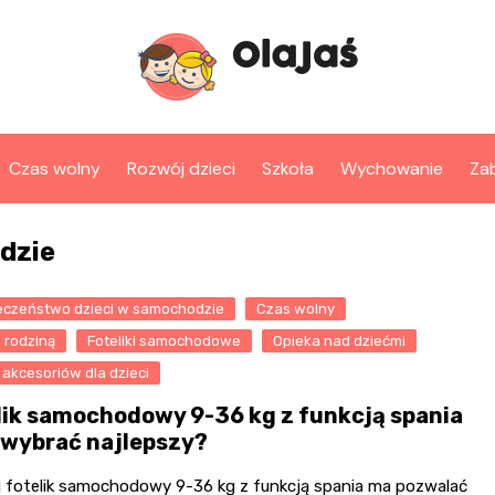
Czas wolny
Rozwój dzieci
Szkoła
Wychowanie
Za
dzie
eczeństwo dzieci w samochodzie
Czas wolny
 rodziną
Foteliki samochodowe
Opieka nad dziećmi
akcesoriów dla dzieci
lik samochodowy 9-36 kg z funkcją spania
k wybrać najlepszy?
ii fotelik samochodowy 9-36 kg z funkcją spania ma pozwalać