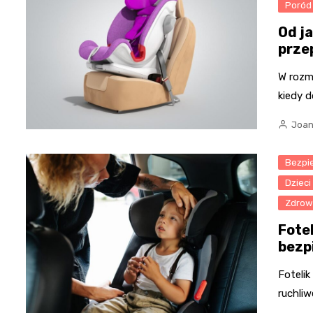
Poród
Od j
prze
W rozm
kiedy d
Joan
Bezpi
Dzieci
Zdrowi
Fote
bezp
Fotelik
ruchli