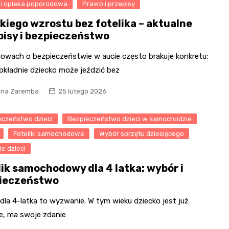
 i opieka poporodowa
Prawo i przepisy
akiego wzrostu bez fotelika – aktualne
pisy i bezpieczeństwo
owach o bezpieczeństwie w aucie często brakuje konkretu:
okładnie dziecko może jeździć bez
na Zaremba
25 lutego 2026
eczeństwo dzieci
Bezpieczeństwo dzieci w samochodzie
Foteliki samochodowe
Wybór sprzętu dziecięcego
e dzieci
lik samochodowy dla 4 latka: wybór i
ieczeństwo
 dla 4-latka to wyzwanie. W tym wieku dziecko jest już
we, ma swoje zdanie