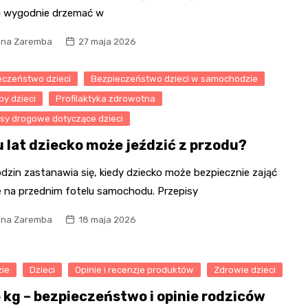
u wygodnie drzemać w
na Zaremba
27 maja 2026
eczeństwo dzieci
Bezpieczeństwo dzieci w samochodzie
y dzieci
Profilaktyka zdrowotna
sy drogowe dotyczące dzieci
u lat dziecko może jeździć z przodu?
odzin zastanawia się, kiedy dziecko może bezpiecznie zająć
e na przednim fotelu samochodu. Przepisy
na Zaremba
18 maja 2026
zie
Dzieci
Opinie i recenzje produktów
Zdrowie dzieci
g – bezpieczeństwo i opinie rodziców