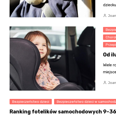
dzieck
Joan
Bezpi
Chorob
Przepi
Od il
Wiele r
miejsc
Joan
Bezpieczeństwo dzieci
Bezpieczeństwo dzieci w samochod
Ranking fotelików samochodowych 9–36 k