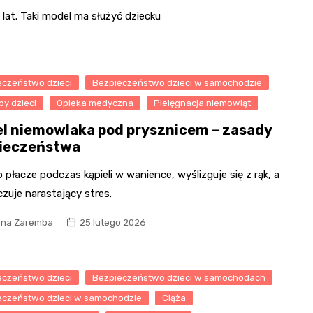
lat. Taki model ma służyć dziecku
eczeństwo dzieci
Bezpieczeństwo dzieci w samochodzie
y dzieci
Opieka medyczna
Pielęgnacja niemowląt
el niemowlaka pod prysznicem – zasady
ieczeństwa
 płacze podczas kąpieli w wanience, wyślizguje się z rąk, a
czuje narastający stres.
na Zaremba
25 lutego 2026
eczeństwo dzieci
Bezpieczeństwo dzieci w samochodach
eczeństwo dzieci w samochodzie
Ciąża