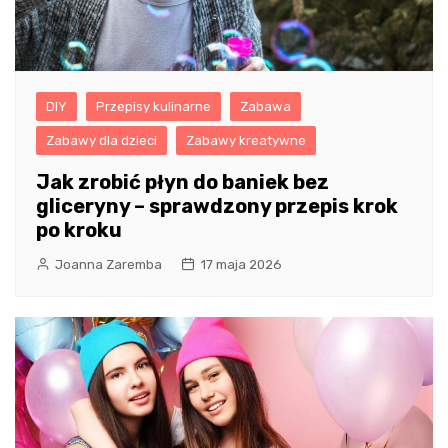
DIY
Przepisy kulinarne
Zabawa
Zabawy dla dzieci
Zabawy kreatywne
Jak zrobić płyn do baniek bez
gliceryny – sprawdzony przepis krok
po kroku
Joanna Zaremba
17 maja 2026