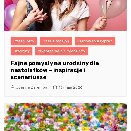
Czas wolny
Czas z rodziną
Planowanie imprez
Urodziny
Wydarzenia dla młodzieży
Fajne pomysły na urodziny dla
nastolatków – inspiracje i
scenariusze
Joanna Zaremba
13 maja 2026