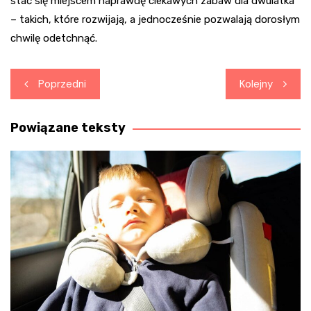
stać się miejscem naprawdę ciekawych zabaw dla dwulatka
– takich, które rozwijają, a jednocześnie pozwalają dorosłym
chwilę odetchnąć.
Nawigacja
Poprzedni
Kolejny
wpisu
Powiązane teksty