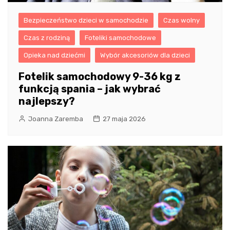
Bezpieczeństwo dzieci w samochodzie
Czas wolny
Czas z rodziną
Foteliki samochodowe
Opieka nad dziećmi
Wybór akcesoriów dla dzieci
Fotelik samochodowy 9-36 kg z
funkcją spania – jak wybrać
najlepszy?
Joanna Zaremba
27 maja 2026