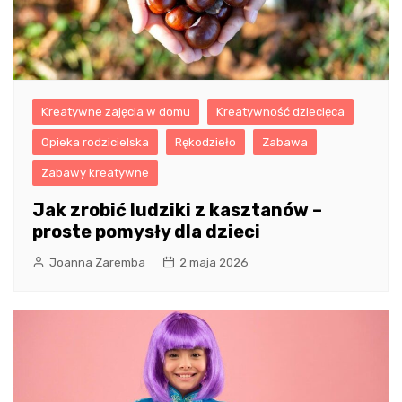
Kreatywne zajęcia w domu
Kreatywność dziecięca
Opieka rodzicielska
Rękodzieło
Zabawa
Zabawy kreatywne
Jak zrobić ludziki z kasztanów –
proste pomysły dla dzieci
Joanna Zaremba
2 maja 2026