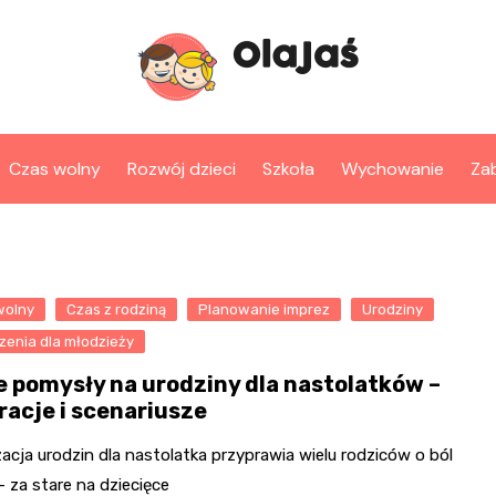
Czas wolny
Rozwój dzieci
Szkoła
Wychowanie
Za
wolny
Czas z rodziną
Planowanie imprez
Urodziny
zenia dla młodzieży
e pomysły na urodziny dla nastolatków –
racje i scenariusze
acja urodzin dla nastolatka przyprawia wielu rodziców o ból
 za stare na dziecięce