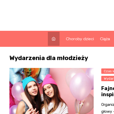
Skip
to
content
Choroby dzieci
Ciąża
Wydarzenia dla młodzieży
Czas 
Wydar
Fajn
inspi
Organiz
głowy –