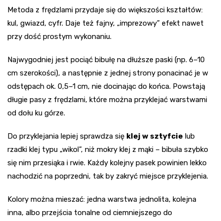
Metoda z frędzlami przydaje się do większości kształtów:
kul, gwiazd, cyfr. Daje też fajny, „imprezowy” efekt nawet
przy dość prostym wykonaniu.
Najwygodniej jest pociąć bibułę na dłuższe paski (np. 6–10
cm szerokości), a następnie z jednej strony ponacinać je w
odstępach ok. 0,5–1 cm, nie docinając do końca. Powstają
długie pasy z frędzlami, które można przyklejać warstwami
od dołu ku górze.
Do przyklejania lepiej sprawdza się
klej w sztyfcie
lub
rzadki klej typu „wikol”, niż mokry klej z mąki – bibuła szybko
się nim przesiąka i rwie. Każdy kolejny pasek powinien lekko
nachodzić na poprzedni, tak by zakryć miejsce przyklejenia.
Kolory można mieszać: jedna warstwa jednolita, kolejna
inna, albo przejścia tonalne od ciemniejszego do