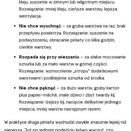
kleju, suszenie w zimnym lub wilgotnym miejscu.
Rozwiązanie: mniej kleju, cieńsze warstwy, lepsza
wentylacja.
Nie chce wyschnąć
– za gruba warstwa na raz, brak
przepływu powietrza. Rozwiązanie: suszenie na
podwyższeniu, obracanie piniaty co kilka godzin,
cienkie warstwy.
Rozpada się przy wieszaniu
– za słabe mocowanie
sznurka lub za mało warstw w górnej części.
Rozwiązanie: wzmocnienie „stropu” dodatkowymi
warstwami i podklejenie sznurka od środka.
Nie chce pęknąć
– za dużo warstw, gruby karton
plus papier-mâché, małe dzieci i zbyt twardy kij.
Rozwiązanie: lżejszy kij, nacięcie delikatnie jednego
miejsca, mniej warstw następnym razem.
W praktyce druga piniata wychodzi zwykle znacznie lepiej niż
pierwsza. Już po jednym podejściu łatwo wyczuć, czy