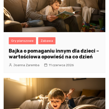
Gry planszowe
Zabawa
Bajka o pomaganiu innym dla dzieci –
wartościowa opowieść na co dzień
Joanna Zaremba
11 czerwca 2026