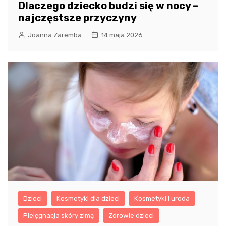
Dlaczego dziecko budzi się w nocy –
najczęstsze przyczyny
Joanna Zaremba
14 maja 2026
Dzieci
Kosmetyki dla dzieci
Kosmetyki i uroda
Pielęgnacja skóry zimą
Zdrowie dzieci