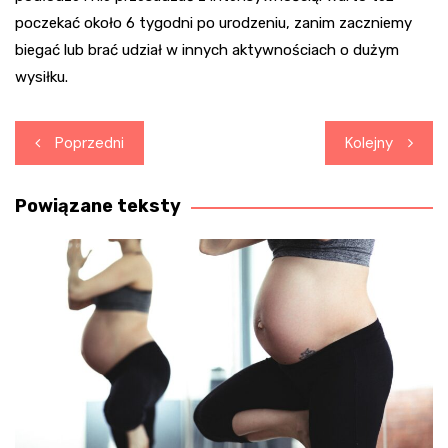
poczekać około 6 tygodni po urodzeniu, zanim zaczniemy
biegać lub brać udział w innych aktywnościach o dużym
wysiłku.
Nawigacja
Poprzedni
Kolejny
wpisu
Powiązane teksty