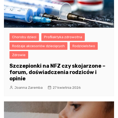
Choroby dzieci
Profilaktyka zdrowotna
Rodzaje akcesoriów dziecięcych
Rodzicielstwo
Zdrowie
Szczepionki na NFZ czy skojarzone –
forum, doświadczenia rodziców i
opinie
Joanna Zaremba
27 kwietnia 2026