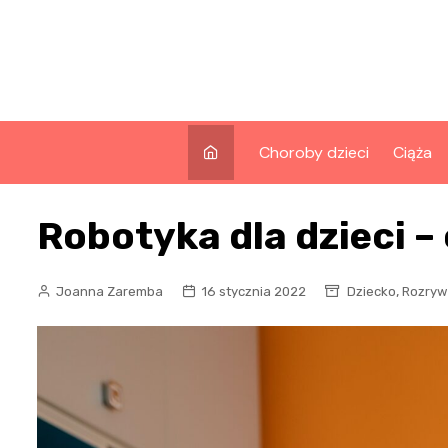
Skip
to
content
Choroby dzieci
Ciąża
Robotyka dla dzieci –
,
Joanna Zaremba
16 stycznia 2022
Dziecko
Rozryw