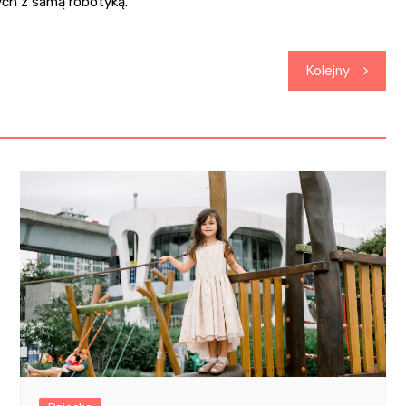
ych z samą robotyką.
Kolejny