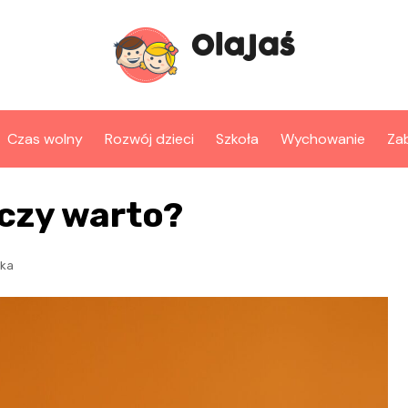
Czas wolny
Rozwój dzieci
Szkoła
Wychowanie
Za
 czy warto?
ka