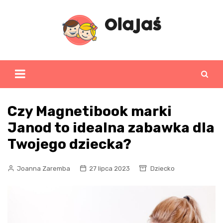
Skip
to
content
Czy Magnetibook marki
Janod to idealna zabawka dla
Twojego dziecka?
Joanna Zaremba
27 lipca 2023
Dziecko