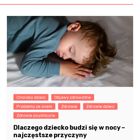
Choroby dzieci
Objawy zdrowotne
Problemy ze snem
Zdrowie
Zdrowie dzieci
Zdrowie psychiczne
Dlaczego dziecko budzi się w nocy –
najczęstsze przyczyny