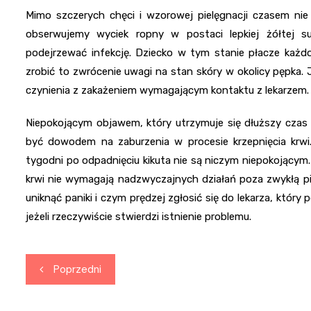
Mimo szczerych chęci i wzorowej pielęgnacji czasem nie 
obserwujemy wyciek ropny w postaci lepkiej żółtej s
podejrzewać infekcję. Dziecko w tym stanie płacze każd
zrobić to zwrócenie uwagi na stan skóry w okolicy pępka.
czynienia z zakażeniem wymagającym kontaktu z lekarzem.
Niepokojącym objawem, który utrzymuje się dłuższy czas p
być dowodem na zaburzenia w procesie krzepnięcia krwi. N
tygodni po odpadnięciu kikuta nie są niczym niepokojącym. 
krwi nie wymagają nadzwyczajnych działań poza zwykłą pie
uniknąć paniki i czym prędzej zgłosić się do lekarza, który 
jeżeli rzeczywiście stwierdzi istnienie problemu.
Nawigacja
Poprzedni
wpisu