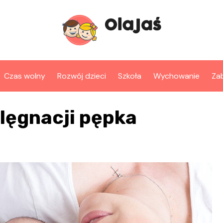
Czas wolny
Rozwój dzieci
Szkoła
Wychowanie
Za
elęgnacji pępka