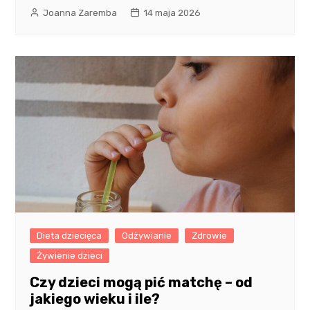
Joanna Zaremba
14 maja 2026
Dieta dziecięca
Odżywianie
Zdrowie
Żywienie dzieci
Czy dzieci mogą pić matchę – od
jakiego wieku i ile?