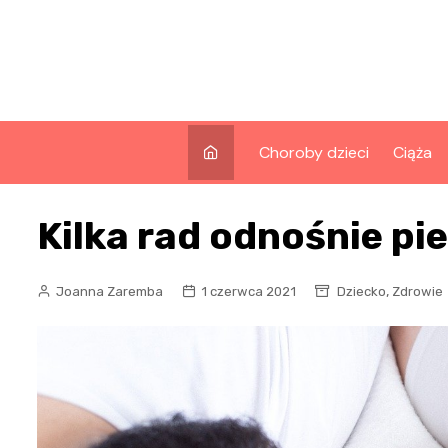
Skip
to
content
Choroby dzieci
Ciąża
Kilka rad odnośnie pi
,
Joanna Zaremba
1 czerwca 2021
Dziecko
Zdrowie