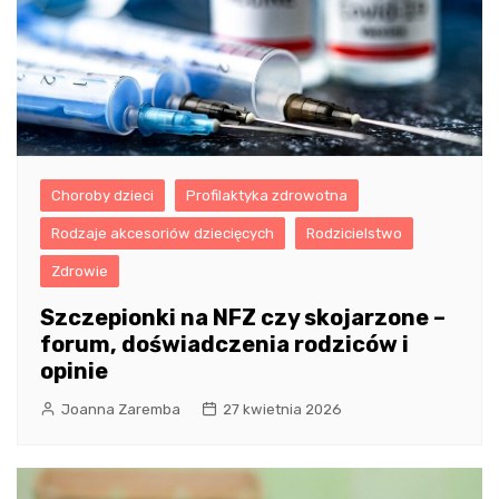
Choroby dzieci
Profilaktyka zdrowotna
Rodzaje akcesoriów dziecięcych
Rodzicielstwo
Zdrowie
Szczepionki na NFZ czy skojarzone –
forum, doświadczenia rodziców i
opinie
Joanna Zaremba
27 kwietnia 2026