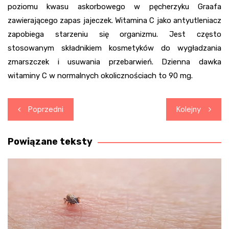
poziomu kwasu askorbowego w pęcherzyku Graafa
zawierającego zapas jajeczek. Witamina C jako antyutleniacz
zapobiega starzeniu się organizmu. Jest często
stosowanym składnikiem kosmetyków do wygładzania
zmarszczek i usuwania przebarwień. Dzienna dawka
witaminy C w normalnych okolicznościach to 90 mg.
Nawigacja
Poprzedni
Kolejny
wpisu
Powiązane teksty