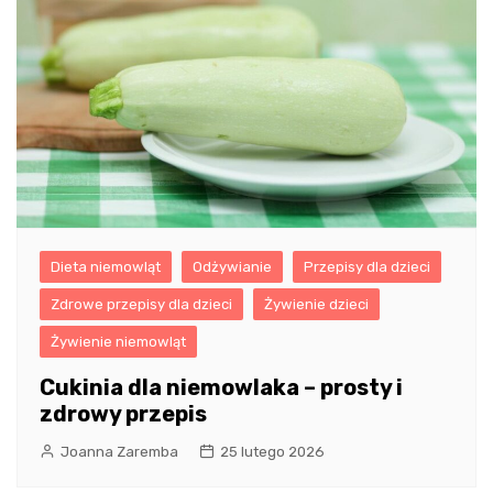
Dieta niemowląt
Odżywianie
Przepisy dla dzieci
Zdrowe przepisy dla dzieci
Żywienie dzieci
Żywienie niemowląt
Cukinia dla niemowlaka – prosty i
zdrowy przepis
Joanna Zaremba
25 lutego 2026