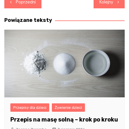
Nawigacja
Poprzedni
Kolejny
wpisu
Powiązane teksty
Przepisy dla dzieci
Żywienie dzieci
Przepis na masę solną – krok po kroku