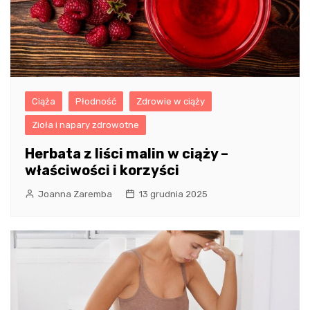
Ciąża
Płodność
Zdrowie w ciąży
Zioła i napary zdrowotne
Herbata z liści malin w ciąży –
właściwości i korzyści
Joanna Zaremba
13 grudnia 2025