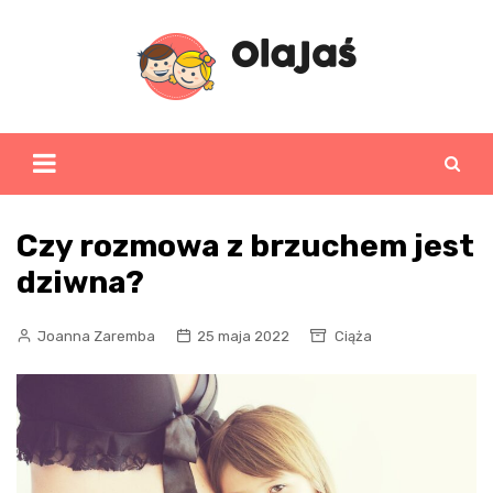
Skip
to
content
Czy rozmowa z brzuchem jest
dziwna?
Joanna Zaremba
25 maja 2022
Ciąża