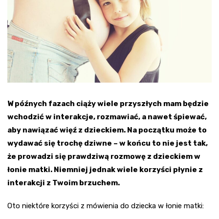
W późnych fazach ciąży wiele przyszłych mam będzie
wchodzić w interakcje, rozmawiać, a nawet śpiewać,
aby nawiązać więź z dzieckiem. Na początku może to
wydawać się trochę dziwne – w końcu to nie jest tak,
że prowadzi się prawdziwą rozmowę z dzieckiem w
łonie matki. Niemniej jednak wiele korzyści płynie z
interakcji z Twoim brzuchem.
Oto niektóre korzyści z mówienia do dziecka w łonie matki: