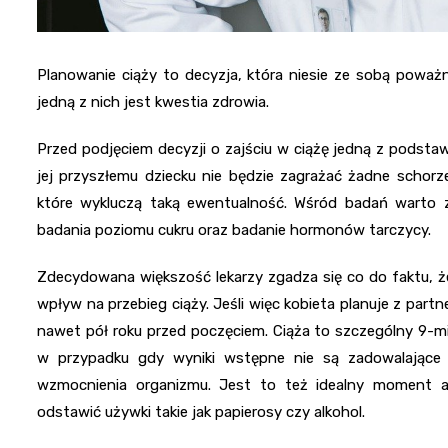
Planowanie ciąży to decyzja, która niesie ze sobą poważn
jedną z nich jest kwestia zdrowia.
Przed podjęciem decyzji o zajściu w ciążę jedną z podstaw
jej przyszłemu dziecku nie będzie zagrażać żadne schorz
które wykluczą taką ewentualność. Wśród badań warto zr
badania poziomu cukru oraz badanie hormonów tarczycy.
Zdecydowana większość lekarzy zgadza się co do faktu, że 
wpływ na przebieg ciąży. Jeśli więc kobieta planuje z pa
nawet pół roku przed poczęciem. Ciąża to szczególny 9-mi
w przypadku gdy wyniki wstępne nie są zadowalające j
wzmocnienia organizmu. Jest to też idealny moment 
odstawić używki takie jak papierosy czy alkohol.