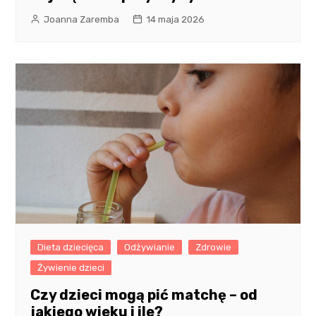
Joanna Zaremba
14 maja 2026
Dieta dziecięca
Odżywianie
Zdrowie
Żywienie dzieci
Czy dzieci mogą pić matchę – od
jakiego wieku i ile?