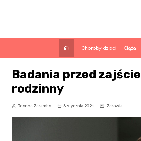
Skip
to
content
Choroby dzieci
Ciąża
Badania przed zajście
rodzinny
Joanna Zaremba
8 stycznia 2021
Zdrowie