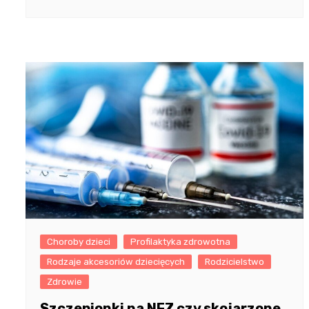
Choroby dzieci
Profilaktyka zdrowotna
Rodzaje akcesoriów dziecięcych
Rodzicielstwo
Zdrowie
Szczepionki na NFZ czy skojarzone