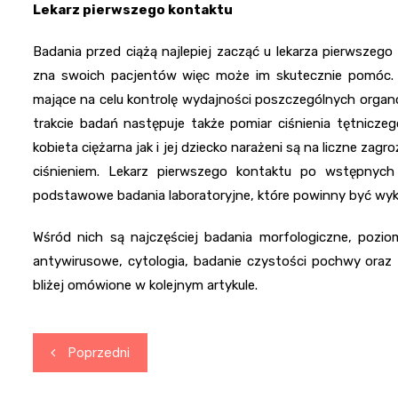
Lekarz pierwszego kontaktu
Badania przed ciążą najlepiej zacząć u lekarza pierwszego k
zna swoich pacjentów więc może im skutecznie pomóc. 
mające na celu kontrolę wydajności poszczególnych organó
trakcie badań następuje także pomiar ciśnienia tętnicze
kobieta ciężarna jak i jej dziecko narażeni są na liczne zag
ciśnieniem. Lekarz pierwszego kontaktu po wstępnych 
podstawowe badania laboratoryjne, które powinny być wyko
Wśród nich są najczęściej badania morfologiczne, pozio
antywirusowe, cytologia, badanie czystości pochwy oraz
bliżej omówione w kolejnym artykule.
Nawigacja
Poprzedni
wpisu