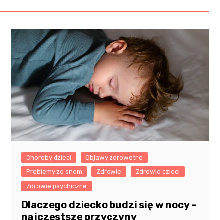
Choroby dzieci
Objawy zdrowotne
Problemy ze snem
Zdrowie
Zdrowie dzieci
Zdrowie psychiczne
Dlaczego dziecko budzi się w nocy –
najczęstsze przyczyny