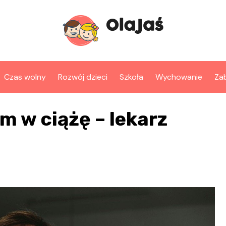
Czas wolny
Rozwój dzieci
Szkoła
Wychowanie
Za
m w ciążę – lekarz