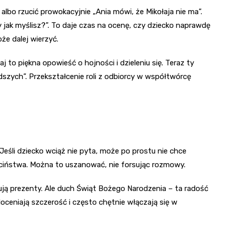
lbo rzucić prowokacyjnie „Ania mówi, że Mikołaja nie ma”.
ty jak myślisz?”. To daje czas na ocenę, czy dziecko naprawdę
że dalej wierzyć.
 to piękna opowieść o hojności i dzieleniu się. Teraz ty
dszych”. Przekształcenie roli z odbiorcy w współtwórcę
eśli dziecko wciąż nie pyta, może po prostu nie chce
ieciństwa. Można to uszanować, nie forsując rozmowy.
ują prezenty. Ale duch Świąt Bożego Narodzenia – ta radość
doceniają szczerość i często chętnie włączają się w