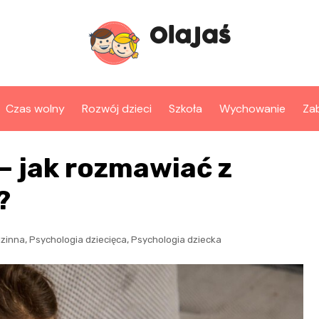
Czas wolny
Rozwój dzieci
Szkoła
Wychowanie
Za
 – jak rozmawiać z
?
,
,
dzinna
Psychologia dziecięca
Psychologia dziecka