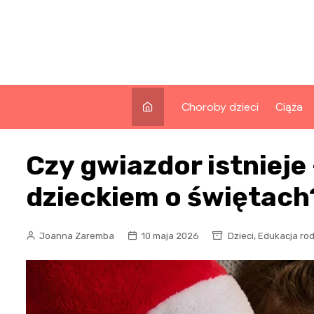
Skip
to
content
Choroby dzieci
Ciąża
Czy gwiazdor istnieje
dzieckiem o świętach
,
Joanna Zaremba
10 maja 2026
Dzieci
Edukacja ro