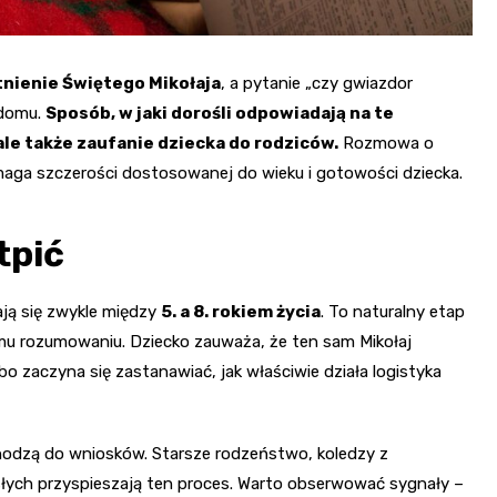
tnienie Świętego Mikołaja
, a pytanie „czy gwiazdor
 domu.
Sposób, w jaki dorośli odpowiadają na te
ale także zaufanie dziecka do rodziców.
Rozmowa o
aga szczerości dostosowanej do wieku i gotowości dziecka.
tpić
ją się zwykle między
5. a 8. rokiem życia
. To naturalny etap
mu rozumowaniu. Dziecko zauważa, że ten sam Mikołaj
o zaczyna się zastanawiać, jak właściwie działa logistyka
ochodzą do wniosków. Starsze rodzeństwo, koledzy z
ych przyspieszają ten proces. Warto obserwować sygnały –