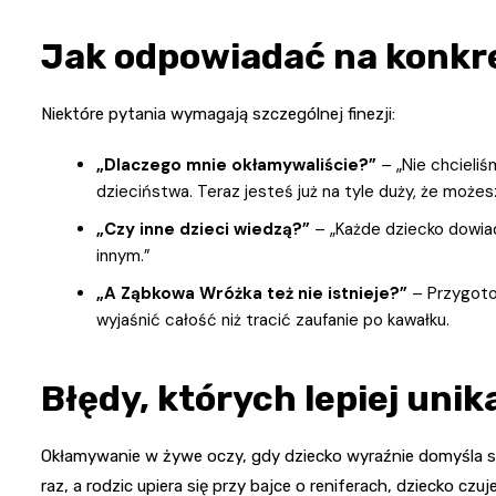
Jak odpowiadać na konkr
Niektóre pytania wymagają szczególnej finezji:
„Dlaczego mnie okłamywaliście?”
– „Nie chcieli
dzieciństwa. Teraz jesteś już na tyle duży, że może
„Czy inne dzieci wiedzą?”
– „Każde dziecko dowiad
innym.”
„A Ząbkowa Wróżka też nie istnieje?”
– Przygotow
wyjaśnić całość niż tracić zaufanie po kawałku.
Błędy, których lepiej unik
Okłamywanie w żywe oczy, gdy dziecko wyraźnie domyśla się
raz, a rodzic upiera się przy bajce o reniferach, dziecko czuj