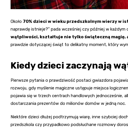
Około
70% dzieci w wieku przedszkolnym wierzy w is
naprawdę istnieje?” pada wcześniej czy później w każdym
wątpliwości, kształtuje nie tylko świąteczną magię, 
prawdzie dotyczącej świąt to delikatny moment, który wym
Kiedy dzieci zaczynają wą
Pierwsze pytania o prawdziwość postaci gwiazdora pojawia
rozwoju, gdy myślenie magiczne ustępuje miejsca logiczne
pojawia się w trzech centrach handlowych jednocześnie, alb
dostarczania prezentów do milionów domów w jedną noc.
Niektóre dzieci dłużej podtrzymują wiarę, inne szybciej d
przedszkola czy przypadkowo podsłuchane rozmowy dorosł