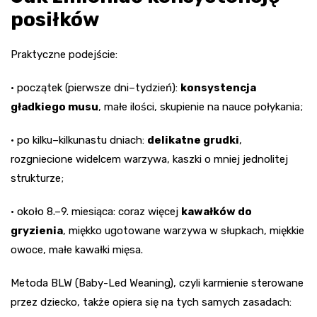
posiłków
Praktyczne podejście:
• początek (pierwsze dni–tydzień):
konsystencja
gładkiego musu
, małe ilości, skupienie na nauce połykania;
• po kilku–kilkunastu dniach:
delikatne grudki
,
rozgniecione widelcem warzywa, kaszki o mniej jednolitej
strukturze;
• około 8.–9. miesiąca: coraz więcej
kawałków do
gryzienia
, miękko ugotowane warzywa w słupkach, miękkie
owoce, małe kawałki mięsa.
Metoda BLW (Baby-Led Weaning), czyli karmienie sterowane
przez dziecko, także opiera się na tych samych zasadach: