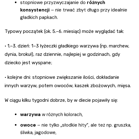
stopniowe przyzwyczajanie do
różnych
konsystencji
– nie trwać zbyt długo przy idealnie
gładkich papkach.
Typowy początek (ok. 5.–6. miesiąc) może wyglądać tak:
• 1.–3. dzień: 1–3 łyżeczki gładkiego warzywa (np. marchew,
dynia, brokuł), raz dziennie, najlepiej w godzinach, gdy
dziecko jest wyspane;
• kolejne dni: stopniowe zwiększanie ilości, dokładanie
innych warzyw, potem owoców, kaszek zbożowych, mięsa.
W ciągu kilku tygodni dobrze, by w diecie pojawiły się:
warzywa
w różnych kolorach,
owoce
– nie tylko „słodkie hity”, ale też np. gruszka,
śliwka, jagodowe,