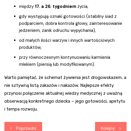
między
17. a 26. tygodniem
życia,
gdy występują oznaki gotowości (stabilny siad z
podparciem, dobra kontrola głowy, zainteresowanie
jedzeniem, zanik odruchu wypychania),
od małych ilości warzyw i innych wartościowych
produktów,
przy równoczesnym kontynuowaniu karmienia
mlekiem (piersią lub modyfikowanym).
Warto pamiętać, że schemat żywienia jest drogowskazem, a
nie sztywną listą zakazów i nakazów. Najlepsze efekty
przynosi połączenie aktualnej wiedzy medycznej z uważną
obserwacją konkretnego dziecka – jego gotowości, apetytu
i tempa rozwoju.
Nawigacja
Poprzedni
Kolejny