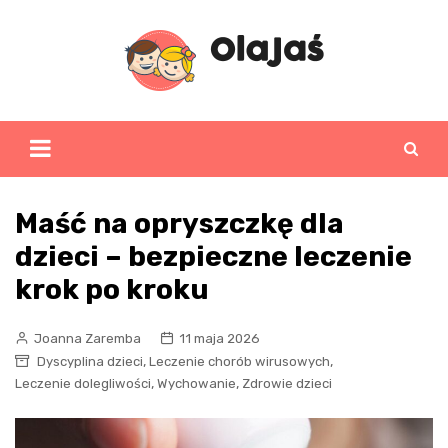
Skip
to
content
Maść na opryszczkę dla
dzieci – bezpieczne leczenie
krok po kroku
Joanna Zaremba
11 maja 2026
,
,
Dyscyplina dzieci
Leczenie chorób wirusowych
,
,
Leczenie dolegliwości
Wychowanie
Zdrowie dzieci