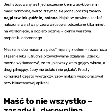
Jeśli stosowany jest jednocześnie krem z acyklowirem i
maść ochronna, warto trzymać się jednej prostej zasady:
najpierw lek, później osłona
. Najpierw powinna zostać
nałożona warstwa przeciwwirusowa, odczekane kilka minut
na wchłonięcie, a dopiero później – cienka warstwa
preparatu ochronnego.
Mieszanie obu maści „na palcu” mija się z celem – rozcieńcza
stężenie leku i utrudnia przewidywalne działanie. Dziecku
można wytłumaczyć, że to „pierwszy krem gojący wirusa, a
drugi pilnujący, żeby nie bolało i nie pękało”. Prosty
komunikat często wystarczy, żeby maluch współpracował
przy kilkuetapowej aplikacji.
Maść to nie wszystko –
zasady i „dyscyplina