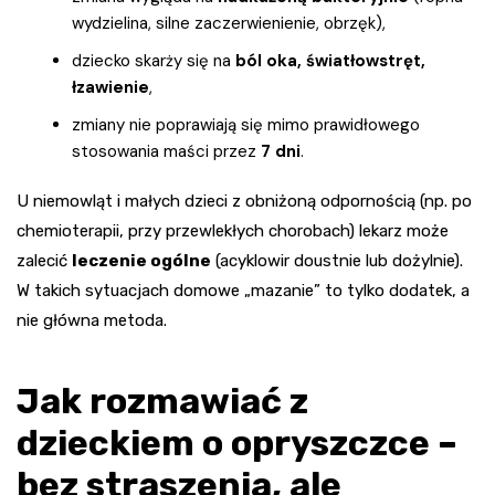
wydzielina, silne zaczerwienienie, obrzęk),
dziecko skarży się na
ból oka, światłowstręt,
łzawienie
,
zmiany nie poprawiają się mimo prawidłowego
stosowania maści przez
7 dni
.
U niemowląt i małych dzieci z obniżoną odpornością (np. po
chemioterapii, przy przewlekłych chorobach) lekarz może
zalecić
leczenie ogólne
(acyklowir doustnie lub dożylnie).
W takich sytuacjach domowe „mazanie” to tylko dodatek, a
nie główna metoda.
Jak rozmawiać z
dzieckiem o opryszczce –
bez straszenia, ale