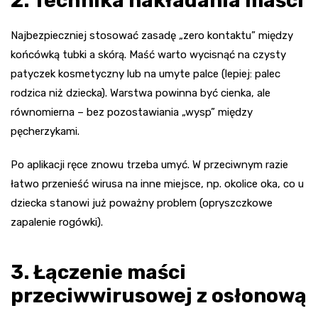
2. Technika nakładania maści
Najbezpieczniej stosować zasadę „zero kontaktu” między
końcówką tubki a skórą. Maść warto wycisnąć na czysty
patyczek kosmetyczny lub na umyte palce (lepiej: palec
rodzica niż dziecka). Warstwa powinna być cienka, ale
równomierna – bez pozostawiania „wysp” między
pęcherzykami.
Po aplikacji ręce znowu trzeba umyć. W przeciwnym razie
łatwo przenieść wirusa na inne miejsce, np. okolice oka, co u
dziecka stanowi już poważny problem (opryszczkowe
zapalenie rogówki).
3. Łączenie maści
przeciwwirusowej z osłonową