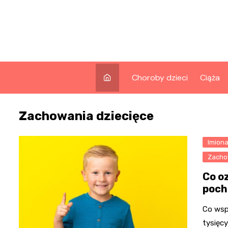
Skip
to
content
Choroby dzieci
Ciąża
Zachowania dziecięce
Imion
Zacho
Co o
poch
Co wspó
tysięc