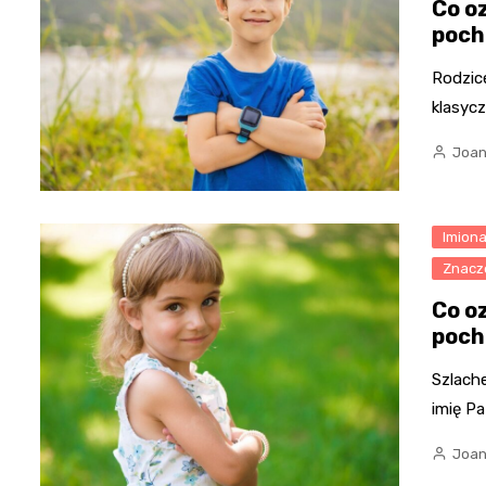
Co o
poch
Rodzice
klasycz
Joan
Imion
Znacz
Co o
poch
Szlache
imię Pa
Joan