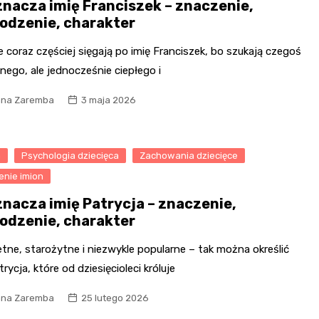
znacza imię Franciszek – znaczenie,
odzenie, charakter
 coraz częściej sięgają po imię Franciszek, bo szukają czegoś
nego, ale jednocześnie ciepłego i
na Zaremba
3 maja 2026
a
Psychologia dziecięca
Zachowania dziecięce
enie imion
znacza imię Patrycja – znaczenie,
odzenie, charakter
tne, starożytne i niezwykle popularne – tak można określić
trycja, które od dziesięcioleci króluje
na Zaremba
25 lutego 2026