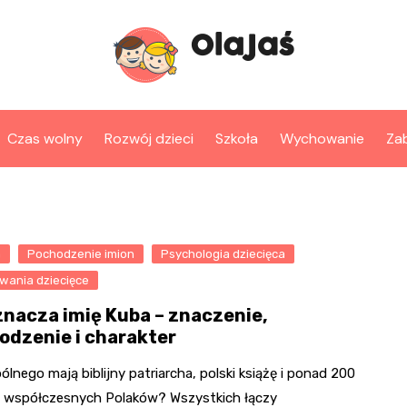
Czas wolny
Rozwój dzieci
Szkoła
Wychowanie
Za
a
Pochodzenie imion
Psychologia dziecięca
wania dziecięce
znacza imię Kuba – znaczenie,
odzenie i charakter
lnego mają biblijny patriarcha, polski książę i ponad 200
y współczesnych Polaków? Wszystkich łączy