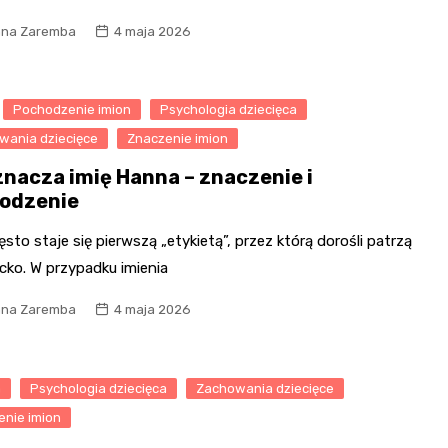
na Zaremba
4 maja 2026
Pochodzenie imion
Psychologia dziecięca
wania dziecięce
Znaczenie imion
znacza imię Hanna – znaczenie i
odzenie
ęsto staje się pierwszą „etykietą”, przez którą dorośli patrzą
cko. W przypadku imienia
na Zaremba
4 maja 2026
a
Psychologia dziecięca
Zachowania dziecięce
enie imion