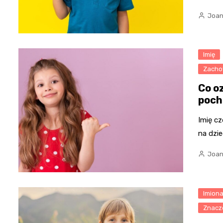
Joan
Imię
Zacho
Co o
poch
Imię cz
na dzie
Joan
Imion
Znacz