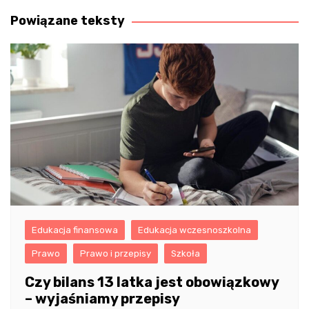
wpisu
Powiązane teksty
Edukacja finansowa
Edukacja wczesnoszkolna
Prawo
Prawo i przepisy
Szkoła
Czy bilans 13 latka jest obowiązkowy
– wyjaśniamy przepisy