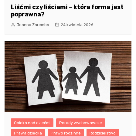
Liśćmi czy liściami – która forma jest
poprawna?
Joanna Zaremba
24 kwietnia 2026
Opieka nad dziećmi
Porady wychowawcze
Prawa dziecka
Prawo rodzinne
Rodzicielstwo