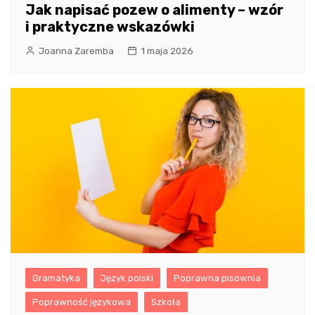
Jak napisać pozew o alimenty – wzór
i praktyczne wskazówki
Joanna Zaremba
1 maja 2026
Gramatyka
Język polski
Poprawna pisownia
Poprawność językowa
Szkoła