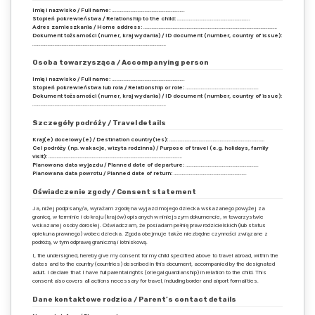
Imię i nazwisko / Full name:
……………………………………………………..
Stopień pokrewieństwa / Relationship to the child:
……………………………………………………..
Adres zamieszkania / Home address:
……………………………………………………………………………………………………
Dokument tożsamości (numer, kraj wydania) / ID document (number, country of issue):
……………………………………………………………………………………………………
Osoba towarzysząca / Accompanying person
Imię i nazwisko / Full name:
……………………………………………………..
Stopień pokrewieństwa lub rola / Relationship or role:
……………………………………………………..
Dokument tożsamości (numer, kraj wydania) / ID document (number, country of issue):
……………………………………………………………………………………………………
Szczegóły podróży / Travel details
Kraj(e) docelowy(e) / Destination country(ies):
………………………………………………………………………
Cel podróży (np. wakacje, wizyta rodzinna) / Purpose of travel (e.g. holidays, family
visit):
……………………………………………………………………………………………………
Planowana data wyjazdu / Planned date of departure:
……………………………………………………..
Planowana data powrotu / Planned date of return:
……………………………………………………..
Oświadczenie zgody / Consent statement
Ja, niżej podpisany/a, wyrażam zgodę na wyjazd mojego dziecka wskazanego powyżej za
granicę, w terminie i do kraju (krajów) opisanych w niniejszym dokumencie, w towarzystwie
wskazanej osoby dorosłej. Oświadczam, że posiadam pełnię praw rodzicielskich (lub status
opiekuna prawnego) wobec dziecka. Zgoda obejmuje także niezbędne czynności związane z
podróżą, w tym odprawę graniczną i lotniskową.
I, the undersigned, hereby give my consent for my child specified above to travel abroad, within the
dates and to the country (countries) described in this document, accompanied by the designated
adult. I declare that I have full parental rights (or legal guardianship) in relation to the child. This
consent also covers all actions necessary for travel, including border and airport formalities.
Dane kontaktowe rodzica / Parent’s contact details