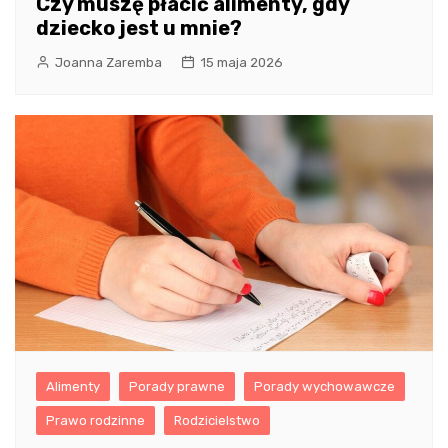
Czy muszę płacić alimenty, gdy
dziecko jest u mnie?
Joanna Zaremba
15 maja 2026
Alimenty
Porady prawne
Porady wychowawcze
Prawo rodzinne
Rodzicielstwo