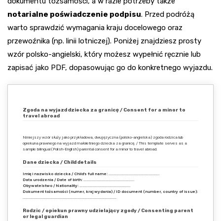
dokumentu tożsamości, a w razie potrzeby także
notarialne poświadczenie podpisu
. Przed podróżą
warto sprawdzić wymagania kraju docelowego oraz
przewoźnika (np. linii lotniczej). Poniżej znajdziesz prosty
wzór polsko-angielski, który możesz wypełnić ręcznie lub
zapisać jako PDF, dopasowując go do konkretnego wyjazdu.
Zgoda na wyjazd dziecka za granicę / Consent for a minor to
travel abroad
Niniejszy wzór służy jako przykładowa, dwujęzyczna (polsko-angielska) zgoda rodzica lub
opiekuna prawnego na wyjazd małoletniego dziecka za granicę. / This template serves as a
sample bilingual (Polish-English) parental consent for a minor to travel abroad.
Dane dziecka / Child details
Imię i nazwisko dziecka / Child’s full name:
……………………………………………………..
Data urodzenia / Date of birth:
……………………………………………………..
Obywatelstwo / Nationality:
……………………………………………………..
Dokument tożsamości (numer, kraj wydania) / ID document (number, country of issue):
……………………………………………………………………………………………………
Rodzic / opiekun prawny udzielający zgody / Consenting parent
or legal guardian