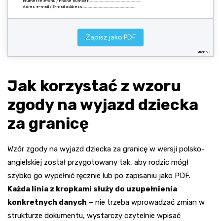
Numer telefonu / Phone number:
……………………………………………………..
Adres e-mail / E-mail address:
……………………………………………………..
Miejsce i podpis / Place and signature
Miejscowość, data / Place, date:
………………………………………………………………………………
Zapisz jako PDF
Czytelny podpis rodzica / opiekuna prawnego / Legible signature of parent / legal
guardian:
Strona 1
……………………………………………………..
Jak korzystać z wzoru
Uwaga: w razie wątpliwości co do wymogów danego państwa lub przewoźnika rozważ
uzyskanie zgody z notarialnie poświadczonym podpisem. / Note: if in doubt about the
requirements of a particular country or carrier, consider obtaining this consent with a notarised
zgody na wyjazd dziecka
signature.
za granicę
Wzór zgody na wyjazd dziecka za granicę w wersji polsko-
angielskiej został przygotowany tak, aby rodzic mógł
szybko go wypełnić ręcznie lub po zapisaniu jako PDF.
Każda linia z kropkami służy do uzupełnienia
konkretnych danych
– nie trzeba wprowadzać zmian w
strukturze dokumentu, wystarczy czytelnie wpisać