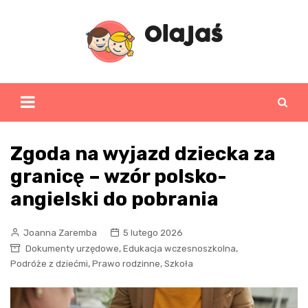
Skip
to
content
Zgoda na wyjazd dziecka za
granicę – wzór polsko-
angielski do pobrania
Joanna Zaremba
5 lutego 2026
,
,
Dokumenty urzędowe
Edukacja wczesnoszkolna
,
,
Podróże z dziećmi
Prawo rodzinne
Szkoła