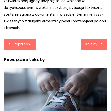
zatwierdzonej ugody, liczy się to, co wpisane w
dotychczasowym wyroku. Im szybciej sytuacja faktyczna
zostanie zgrana z dokumentami w sądzie, tym mniej ryzyk
związanych z długami alimentacyjnymi i pretensjami po obu
stronach.
Nawigacja
Poprzedni
Kolejny
wpisu
Powiązane teksty