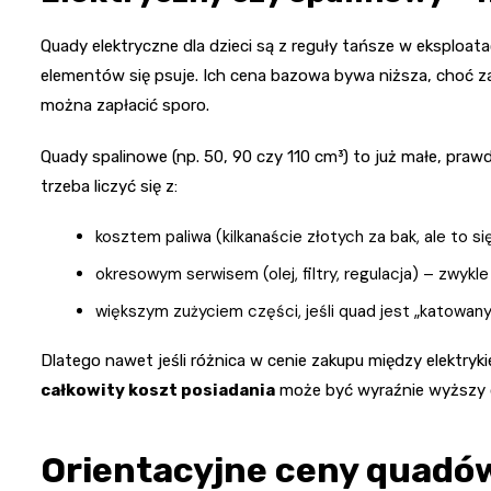
Quady elektryczne dla dzieci są z reguły tańsze w eksploata
elementów się psuje. Ich cena bazowa bywa niższa, choć 
można zapłacić sporo.
Quady spalinowe (np. 50, 90 czy 110 cm³) to już małe, pra
trzeba liczyć się z:
kosztem paliwa (kilkanaście złotych za bak, ale to s
okresowym serwisem (olej, filtry, regulacja) – zwykl
większym zużyciem części, jeśli quad jest „katowany
Dlatego nawet jeśli różnica w cenie zakupu między elektry
całkowity koszt posiadania
może być wyraźnie wyższy dl
Orientacyjne ceny quadów