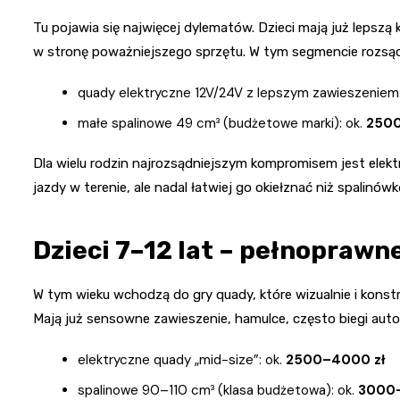
Tu pojawia się najwięcej dylematów. Dzieci mają już lepszą 
w stronę poważniejszego sprzętu. W tym segmencie rozsąd
quady elektryczne 12V/24V z lepszym zawieszeniem:
małe spalinowe 49 cm³ (budżetowe marki): ok.
2500
Dla wielu rodzin najrozsądniejszym kompromisem jest elek
jazdy w terenie, ale nadal łatwiej go okiełznać niż spalinówk
Dzieci 7–12 lat – pełnopraw
W tym wieku wchodzą do gry quady, które wizualnie i konstr
Mają już sensowne zawieszenie, hamulce, często biegi aut
elektryczne quady „mid-size”: ok.
2500–4000 zł
spalinowe 90–110 cm³ (klasa budżetowa): ok.
3000–