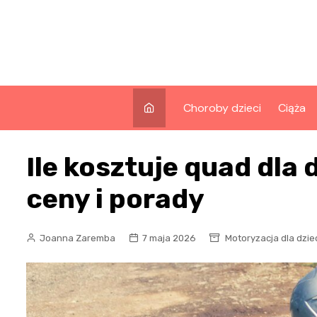
Skip
to
content
Choroby dzieci
Ciąża
Ile kosztuje quad dla 
ceny i porady
Joanna Zaremba
7 maja 2026
Motoryzacja dla dzie