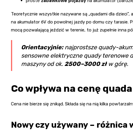
proste
zabawkowe pojazdy
na akumulator (bardzie
Teoretycznie wszystkie nazywane są „quadami dla dzieci”, 
na akumulator 6V do powolnej jazdy po domu czy tarasie. 
mocą pozwalającą jeździć w terenie, to już zupełnie inna p
Orientacyjnie:
najprostsze quady-akumul
sensowne elektryczne quady terenowe dl
maszyny od ok.
2500–3000 zł
w górę.
Co wpływa na cenę quada 
Cena nie bierze się znikąd. Składa się na nią kilka powtarz
Nowy czy używany – różnica w