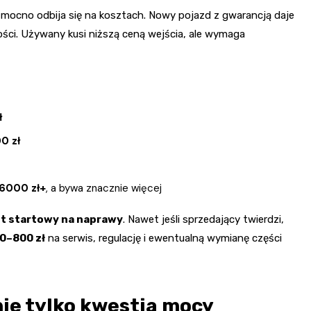
mocno odbija się na kosztach. Nowy pojazd z gwarancją daje
rtości. Używany kusi niższą ceną wejścia, ale wymaga
ł
0 zł
6000 zł+
, a bywa znacznie więcej
et startowy na naprawy
. Nawet jeśli sprzedający twierdzi,
0–800 zł
na serwis, regulację i ewentualną wymianę części
nie tylko kwestia mocy