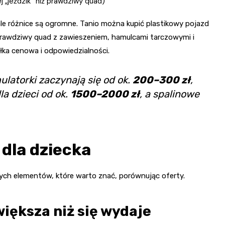
j „jeździk” niż prawdziwy quad)
ale różnice są ogromne. Tanio można kupić plastikowy pojazd
Prawdziwy quad z zawieszeniem, hamulcami tarczowymi i
ółka cenowa i odpowiedzialności.
atorki zaczynają się od ok.
200–300 zł
,
a dzieci od ok.
1500–2000 zł
, a spalinowe
dla dziecka
alnych elementów, które warto znać, porównując oferty.
iększa niż się wydaje