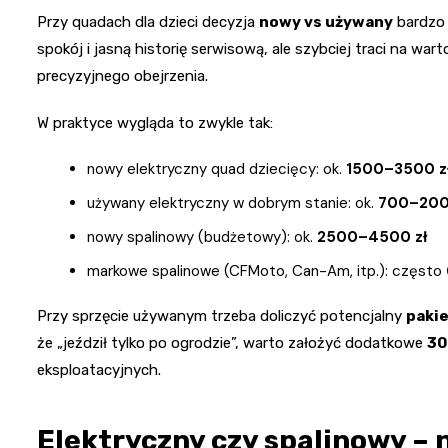
Przy quadach dla dzieci decyzja
nowy vs używany
bardzo 
spokój i jasną historię serwisową, ale szybciej traci na wa
precyzyjnego obejrzenia.
W praktyce wygląda to zwykle tak:
nowy elektryczny quad dziecięcy: ok.
1500–3500 z
używany elektryczny w dobrym stanie: ok.
700–200
nowy spalinowy (budżetowy): ok.
2500–4500 zł
markowe spalinowe (CFMoto, Can-Am, itp.): często
Przy sprzęcie używanym trzeba doliczyć potencjalny
paki
że „jeździł tylko po ogrodzie”, warto założyć dodatkowe
30
eksploatacyjnych.
Elektryczny czy spalinowy – 