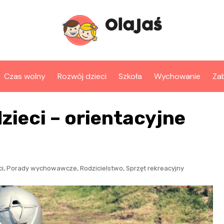
Czas wolny
Rozwój dzieci
Szkoła
Wychowanie
Za
dzieci – orientacyjne
,
,
,
ci
Porady wychowawcze
Rodzicielstwo
Sprzęt rekreacyjny