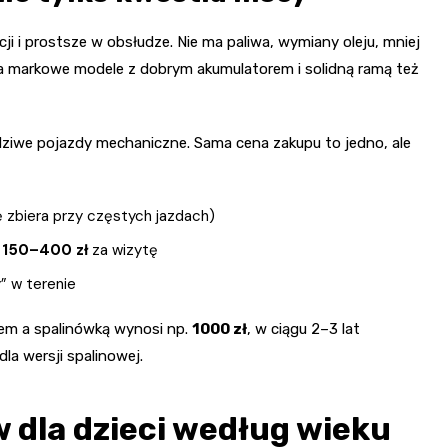
cji i prostsze w obsłudze. Nie ma paliwa, wymiany oleju, mniej
za markowe modele z dobrym akumulatorem i solidną ramą też
wdziwe pojazdy mechaniczne. Sama cena zakupu to jedno, ale
ię zbiera przy częstych jazdach)
e
150–400 zł
za wizytę
” w terenie
kiem a spalinówką wynosi np.
1000 zł
, w ciągu 2–3 lat
a wersji spalinowej.
 dla dzieci według wieku