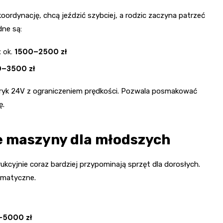
koordynację, chcą jeździć szybciej, a rodzic zaczyna patrzeć
ne są:
 ok.
1500–2500 zł
–3500 zł
tryk 24V z ograniczeniem prędkości. Pozwala posmakować
ę.
ne maszyny dla młodszych
ukcyjnie coraz bardziej przypominają sprzęt dla dorosłych.
omatyczne.
5000 zł