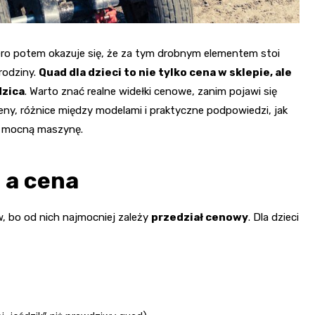
iero potem okazuje się, że za tym drobnym elementem stoi
rodziny.
Quad dla dzieci to nie tylko cena w sklepie, ale
dzica
. Warto znać realne widełki cenowe, zanim pojawi się
ceny, różnice między modelami i praktyczne podpowiedzi, jak
yt mocną maszynę.
 a cena
 bo od nich najmocniej zależy
przedział cenowy
. Dla dzieci