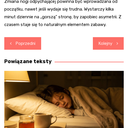
Zmiana nogi odpychającej powinna być wprowadzana od
początku, nawet jeśli wydaje się trudna. Wystarczy kilka
minut dziennie na „gorszą” stronę, by zapobiec asymetrii. Z
czasem staje się to naturalnym elementem zabawy.
Nawigacja
Poprzedni
Kolejny
wpisu
Powiązane teksty