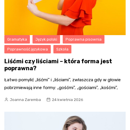
Gramatyka
Język polski
Poprawna pisownia
Poprawność językowa
Szkoła
Liśćmi czy liściami – która forma jest
poprawna?
Łatwo pomylić „liśćmi” i „liściami”, zwłaszcza gdy w głowie
pobrzmiewają inne formy: „gośćmi”, „gościami”, „kośćmi”,
Joanna Zaremba
24 kwietnia 2026