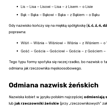
Lis – Lisa – Lisowi – Lisa – z Lisem – o Lisie
Bąk – Bąka – Bąkowi – Bąka – z Bąkiem – o Bąku
Gdy nazwisko kończy się na miękką spółgłoskę (
ś, ć, ź, ń, dź
poprawna:
Wiśń – Wiśnia – Wiśniowi – Wiśnia – z Wiśniem – o 
Gość – Gościa – Gościowi – Gościa – z Gościem – 
Tego typu formy spotyka się raczej rzadko, bo nazwisk o t
odmiana jak rzeczownika męskoosobowego.
Odmiana nazwisk żeńskich
Nazwiska kobiet w języku polskim najczęściej
odmieniają s
lub
jak rzeczowniki żeńskie
(przy „rzeczownikowych” zak