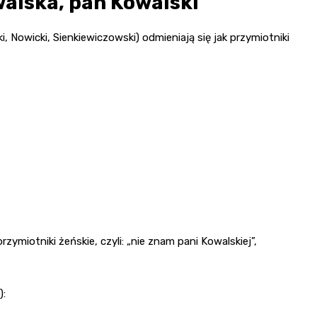
walska, pan Kowalski
i, Nowicki, Sienkiewiczowski) odmieniają się jak przymiotniki
przymiotniki żeńskie, czyli: „nie znam pani Kowalskiej”,
):