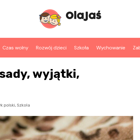
Czas wolny
Rozwój dzieci
Szkoła
Wychowanie
Za
sady, wyjątki,
,
k polski
Szkoła