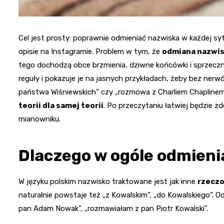
Cel jest prosty: poprawnie odmieniać nazwiska w każdej syt
opisie na Instagramie. Problem w tym, że
odmiana nazwi
tego dochodzą obce brzmienia, dziwne końcówki i sprzeczn
reguły i pokazuje je na jasnych przykładach, żeby bez nerwó
państwa Wiśniewskich” czy „rozmowa z Charliem Chaplinem
teorii dla samej teorii
. Po przeczytaniu łatwiej będzie z
mianowniku.
Dlaczego w ogóle odmieni
W języku polskim nazwisko traktowane jest jak inne
rzecz
naturalnie powstaje też „z Kowalskim”, „do Kowalskiego”. O
pan Adam Nowak”, „rozmawiałam z pan Piotr Kowalski”.