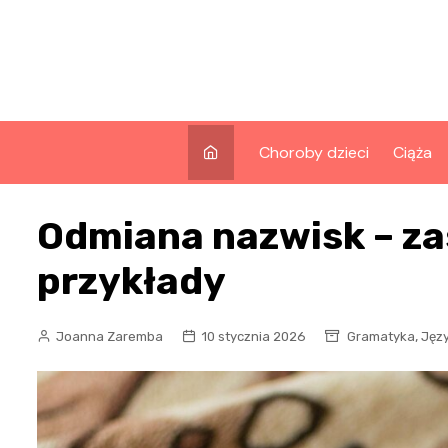
Skip
to
content
Choroby dzieci
Ciąża
Odmiana nazwisk – za
przykłady
,
Joanna Zaremba
10 stycznia 2026
Gramatyka
Języ