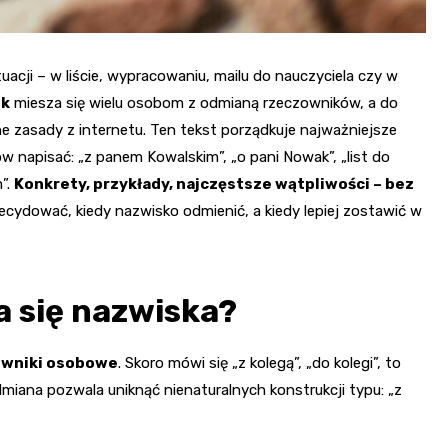
uacji – w liście, wypracowaniu, mailu do nauczyciela czy w
sk
miesza się wielu osobom z odmianą rzeczowników, a do
e zasady z internetu. Ten tekst porządkuje najważniejsze
w napisać: „z panem Kowalskim”, „o pani Nowak”, „list do
”.
Konkrety, przykłady, najczęstsze wątpliwości – bez
decydować, kiedy nazwisko odmienić, a kiedy lepiej zostawić w
a się nazwiska?
owniki osobowe
. Skoro mówi się „z kolegą”, „do kolegi”, to
dmiana pozwala uniknąć nienaturalnych konstrukcji typu: „z