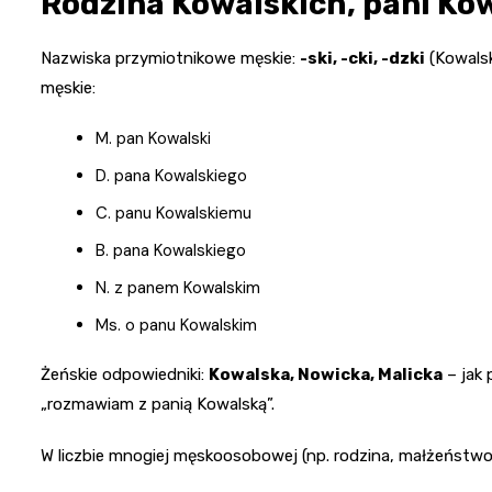
Rodzina Kowalskich, pani Ko
Nazwiska przymiotnikowe męskie:
-ski, -cki, -dzki
(Kowalsk
męskie:
M. pan Kowalski
D. pana Kowalskiego
C. panu Kowalskiemu
B. pana Kowalskiego
N. z panem Kowalskim
Ms. o panu Kowalskim
Żeńskie odpowiedniki:
Kowalska, Nowicka, Malicka
– jak 
„rozmawiam z panią Kowalską”.
W liczbie mnogiej męskoosobowej (np. rodzina, małżeństwo