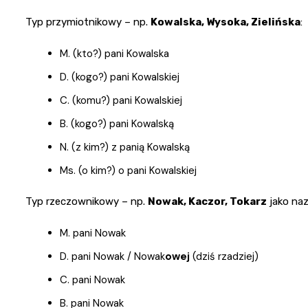
Typ przymiotnikowy – np.
Kowalska, Wysoka, Zielińska
:
M. (kto?) pani Kowalska
D. (kogo?) pani Kowalskiej
C. (komu?) pani Kowalskiej
B. (kogo?) pani Kowalską
N. (z kim?) z panią Kowalską
Ms. (o kim?) o pani Kowalskiej
Typ rzeczownikowy – np.
Nowak, Kaczor, Tokarz
jako naz
M. pani Nowak
D. pani Nowak / Nowak
owej
(dziś rzadziej)
C. pani Nowak
B. pani Nowak