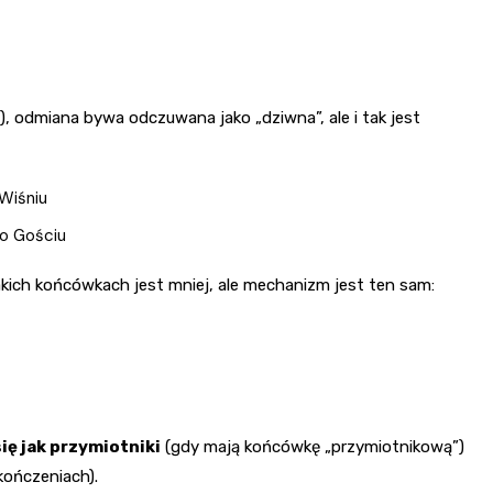
), odmiana bywa odczuwana jako „dziwna”, ale i tak jest
Wiśniu
o Gościu
akich końcówkach jest mniej, ale mechanizm jest ten sam:
ię jak przymiotniki
(gdy mają końcówkę „przymiotnikową”)
ończeniach).