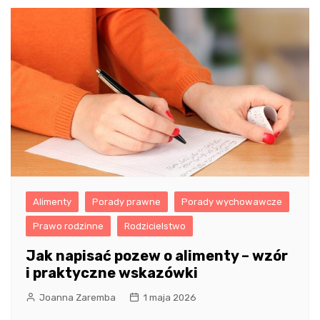
Alimenty
Porady prawne
Porady wychowawcze
Prawo rodzinne
Rodzicielstwo
Jak napisać pozew o alimenty – wzór
i praktyczne wskazówki
Joanna Zaremba
1 maja 2026