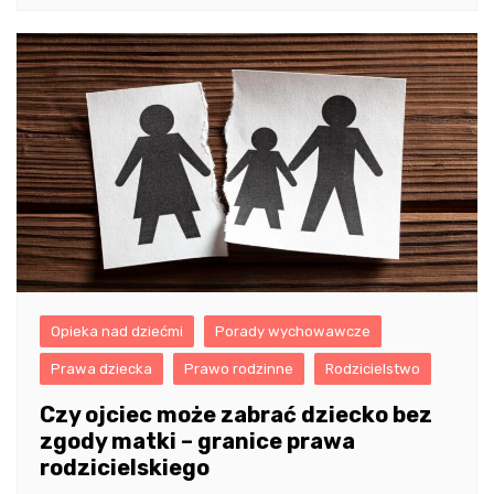
Opieka nad dziećmi
Porady wychowawcze
Prawa dziecka
Prawo rodzinne
Rodzicielstwo
Czy ojciec może zabrać dziecko bez
zgody matki – granice prawa
rodzicielskiego