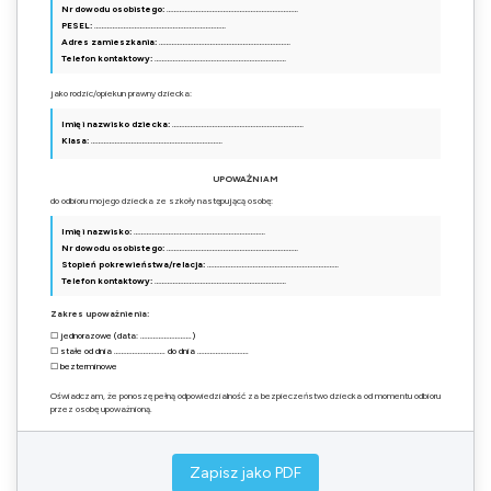
Nr dowodu osobistego:
………………………………………………………………
PESEL:
………………………………………………………………
Adres zamieszkania:
………………………………………………………………
Telefon kontaktowy:
………………………………………………………………
jako rodzic/opiekun prawny dziecka:
Imię i nazwisko dziecka:
………………………………………………………………
Klasa:
………………………………………………………………
UPOWAŻNIAM
do odbioru mojego dziecka ze szkoły następującą osobę:
Imię i nazwisko:
………………………………………………………………
Nr dowodu osobistego:
………………………………………………………………
Stopień pokrewieństwa/relacja:
………………………………………………………………
Telefon kontaktowy:
………………………………………………………………
Zakres upoważnienia:
☐ jednorazowe (data: ……………………….)
☐ stałe od dnia ………………………. do dnia ……………………….
☐ bezterminowe
Oświadczam, że ponoszę pełną odpowiedzialność za bezpieczeństwo dziecka od momentu odbioru
przez osobę upoważnioną.
Zapisz jako PDF
miejscowość i data
podpis rodzica/opiekuna