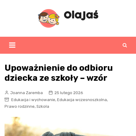
Skip
to
content
Upoważnienie do odbioru
dziecka ze szkoły – wzór
Joanna Zaremba
25 lutego 2026
,
,
Edukacja i wychowanie
Edukacja wczesnoszkolna
,
Prawo rodzinne
Szkoła