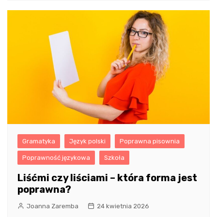
Gramatyka
Język polski
Poprawna pisownia
Poprawność językowa
Szkoła
Liśćmi czy liściami – która forma jest
poprawna?
Joanna Zaremba
24 kwietnia 2026