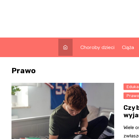
Skip
to
content
Choroby dzieci
Ciąża
Prawo
Eduka
Prawo 
Czy 
wyja
Wiele o
zwłasz