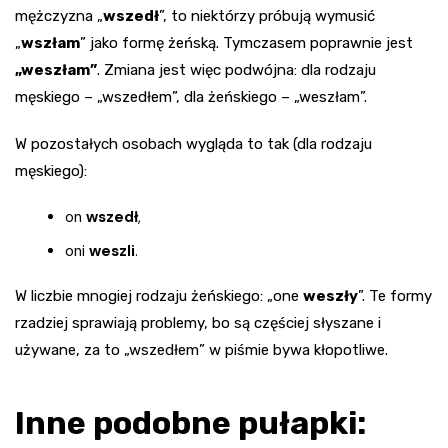
mężczyzna „
wszedł
”, to niektórzy próbują wymusić
„
wszłam
” jako formę żeńską. Tymczasem poprawnie jest
„weszłam”
. Zmiana jest więc podwójna: dla rodzaju
męskiego – „wszedłem”, dla żeńskiego – „weszłam”.
W pozostałych osobach wygląda to tak (dla rodzaju
męskiego):
on
wszedł
,
oni
weszli
.
W liczbie mnogiej rodzaju żeńskiego: „one
weszły
”. Te formy
rzadziej sprawiają problemy, bo są częściej słyszane i
używane, za to „wszedłem” w piśmie bywa kłopotliwe.
Inne podobne pułapki: