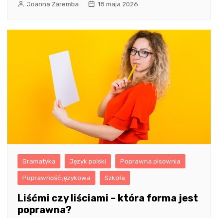
Joanna Zaremba
18 maja 2026
Gramatyka
Język polski
Poprawna pisownia
Poprawność językowa
Szkoła
Liśćmi czy liściami – która forma jest
poprawna?