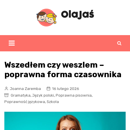
Skip
to
content
Wszedłem czy weszlem –
poprawna forma czasownika
Joanna Zaremba
16 lutego 2026
,
,
,
Gramatyka
Język polski
Poprawna pisownia
,
Poprawność językowa
Szkoła