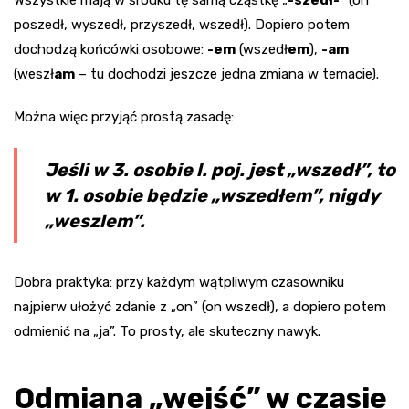
Wszystkie mają w środku tę samą cząstkę „
-szedł-
” (on
poszedł, wyszedł, przyszedł, wszedł). Dopiero potem
dochodzą końcówki osobowe:
-em
(wszedł
em
),
-am
(weszł
am
– tu dochodzi jeszcze jedna zmiana w temacie).
Można więc przyjąć prostą zasadę:
Jeśli w 3. osobie l. poj. jest „wszedł”, to
w 1. osobie będzie „wszedłem”, nigdy
„weszlem”.
Dobra praktyka: przy każdym wątpliwym czasowniku
najpierw ułożyć zdanie z „on” (on wszedł), a dopiero potem
odmienić na „ja”. To prosty, ale skuteczny nawyk.
Odmiana „wejść” w czasie