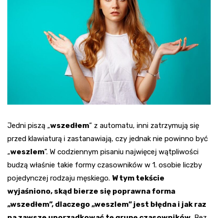
Jedni piszą „
wszedłem
” z automatu, inni zatrzymują się
przed klawiaturą i zastanawiają, czy jednak nie powinno być
„
weszlem
”. W codziennym pisaniu najwięcej wątpliwości
budzą właśnie takie formy czasowników w 1. osobie liczby
pojedynczej rodzaju męskiego.
W tym tekście
wyjaśniono, skąd bierze się poprawna forma
„wszedłem”, dlaczego „weszlem” jest błędna i jak raz
na zawsze uporządkować tę grupę czasowników
. Bez