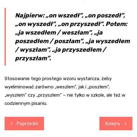
Najpierw: „on wszedł”, „on poszedł”,
„on wyszedł”, „on przyszedł”. Potem:
„ja wszedłem / weszłam”, „ja
poszedłem / poszłam”, „ja wyszedłem
/ wyszłam”, „ja przyszedłem /
przyszłam”.
Stosowanie tego prostego wzoru wystarcza, żeby
wyeliminować zarówno „weszlem”, jak i „poszłem”,
„wyszłem” czy „przyszłem” – nie tylko w szkole, ale też w
codziennym pisaniu.
Nawigacja
Poprzedni
Kolejny
wpisu