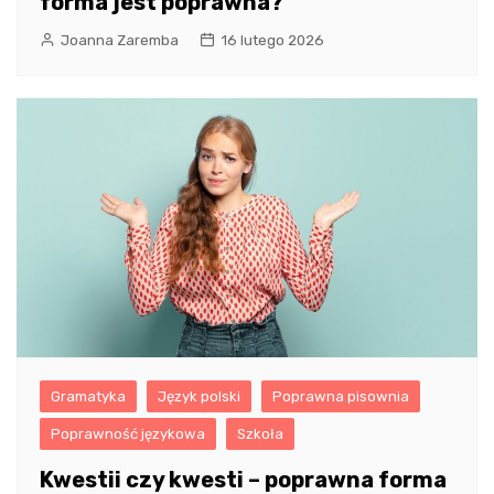
forma jest poprawna?
Joanna Zaremba
16 lutego 2026
Gramatyka
Język polski
Poprawna pisownia
Poprawność językowa
Szkoła
Kwestii czy kwesti – poprawna forma