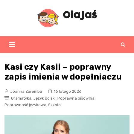
Skip
to
content
Kasi czy Kasii – poprawny
zapis imienia w dopełniaczu
Joanna Zaremba
16 lutego 2026
,
,
,
Gramatyka
Język polski
Poprawna pisownia
,
Poprawność językowa
Szkoła