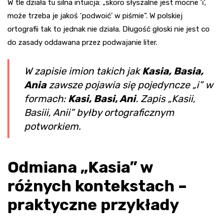
W tle działa tu silna intuicja: „skoro słyszalne jest mocne ‘i’,
może trzeba je jakoś ‘podwoić’ w piśmie”. W polskiej
ortografii tak to jednak nie działa. Długość głoski nie jest co
do zasady oddawana przez podwajanie liter.
W zapisie imion takich jak
Kasia, Basia,
Ania
zawsze pojawia się pojedyncze „i” w
formach:
Kasi, Basi, Ani
. Zapis „Kasii,
Basiii, Anii” byłby ortograficznym
potworkiem.
Odmiana „Kasia” w
różnych kontekstach –
praktyczne przykłady