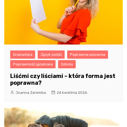
Gramatyka
Język polski
Poprawna pisownia
Poprawność językowa
Szkoła
Liśćmi czy liściami – która forma jest
poprawna?
Joanna Zaremba
24 kwietnia 2026