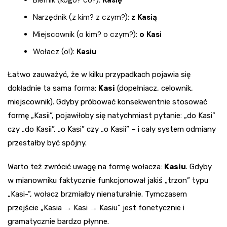
Narzędnik (z kim? z czym?):
z Kasią
Miejscownik (o kim? o czym?):
o Kasi
Wołacz (o!):
Kasiu
Łatwo zauważyć, że w kilku przypadkach pojawia się
dokładnie ta sama forma:
Kasi
(dopełniacz, celownik,
miejscownik). Gdyby próbować konsekwentnie stosować
formę „Kasii”, pojawiłoby się natychmiast pytanie: „do Kasi”
czy „do Kasii”, „o Kasi” czy „o Kasii” – i cały system odmiany
przestałby być spójny.
Warto też zwrócić uwagę na formę wołacza:
Kasiu
. Gdyby
w mianowniku faktycznie funkcjonował jakiś „trzon” typu
„Kasi-”, wołacz brzmiałby nienaturalnie. Tymczasem
przejście „Kasia → Kasi → Kasiu” jest fonetycznie i
gramatycznie bardzo płynne.