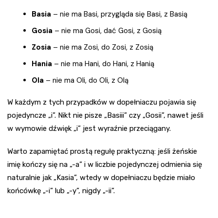
Basia
– nie ma Basi, przygląda się Basi, z Basią
Gosia
– nie ma Gosi, dać Gosi, z Gosią
Zosia
– nie ma Zosi, do Zosi, z Zosią
Hania
– nie ma Hani, do Hani, z Hanią
Ola
– nie ma Oli, do Oli, z Olą
W każdym z tych przypadków w dopełniaczu pojawia się
pojedyncze „i”. Nikt nie pisze „Basiii” czy „Gosii”, nawet jeśli
w wymowie dźwięk „i” jest wyraźnie przeciągany.
Warto zapamiętać prostą regułę praktyczną: jeśli żeńskie
imię kończy się na „-a” i w liczbie pojedynczej odmienia się
naturalnie jak „Kasia”, wtedy w dopełniaczu będzie miało
końcówkę „-i” lub „-y”, nigdy „-ii”.