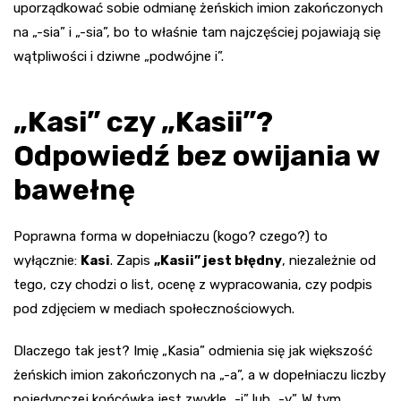
uporządkować sobie odmianę żeńskich imion zakończonych
na „-sia” i „-sia”, bo to właśnie tam najczęściej pojawiają się
wątpliwości i dziwne „podwójne i”.
„Kasi” czy „Kasii”?
Odpowiedź bez owijania w
bawełnę
Poprawna forma w dopełniaczu (kogo? czego?) to
wyłącznie:
Kasi
. Zapis
„Kasii” jest błędny
, niezależnie od
tego, czy chodzi o list, ocenę z wypracowania, czy podpis
pod zdjęciem w mediach społecznościowych.
Dlaczego tak jest? Imię „Kasia” odmienia się jak większość
żeńskich imion zakończonych na „-a”, a w dopełniaczu liczby
pojedynczej końcówką jest zwykle „-i” lub „-y”. W tym