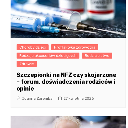
Choroby dzieci
Profilaktyka zdrowotna
Rodzaje akcesoriów dziecięcych
Rodzicielstwo
Zdrowie
Szczepionki na NFZ czy skojarzone
– forum, doświadczenia rodziców i
opinie
Joanna Zaremba
27 kwietnia 2026