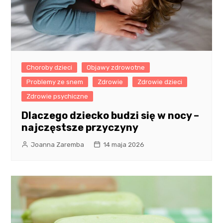
Choroby dzieci
Objawy zdrowotne
Problemy ze snem
Zdrowie
Zdrowie dzieci
Zdrowie psychiczne
Dlaczego dziecko budzi się w nocy –
najczęstsze przyczyny
Joanna Zaremba
14 maja 2026