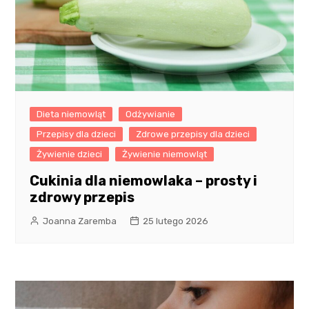
Dieta niemowląt
Odżywianie
Przepisy dla dzieci
Zdrowe przepisy dla dzieci
Żywienie dzieci
Żywienie niemowląt
Cukinia dla niemowlaka – prosty i
zdrowy przepis
Joanna Zaremba
25 lutego 2026