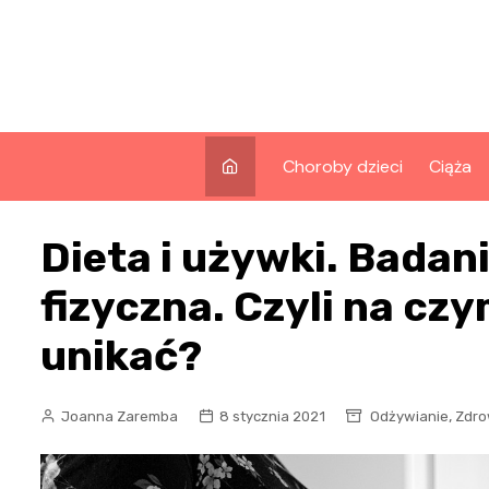
Skip
to
content
Choroby dzieci
Ciąża
Dieta i używki. Badan
fizyczna. Czyli na czy
unikać?
,
Joanna Zaremba
8 stycznia 2021
Odżywianie
Zdro