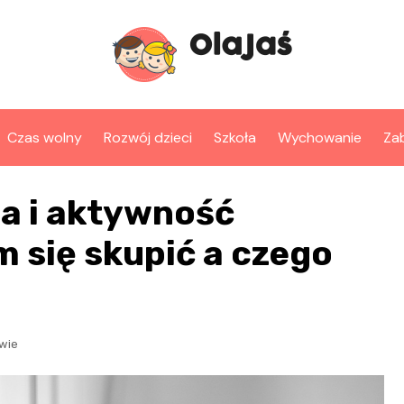
Czas wolny
Rozwój dzieci
Szkoła
Wychowanie
Za
ia i aktywność
m się skupić a czego
wie