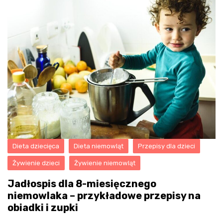
Dieta dziecięca
Dieta niemowląt
Przepisy dla dzieci
Żywienie dzieci
Żywienie niemowląt
Jadłospis dla 8-miesięcznego
niemowlaka – przykładowe przepisy na
obiadki i zupki