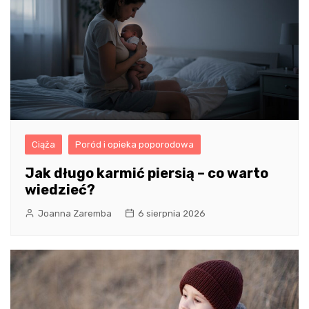
Ciąża
Poród i opieka poporodowa
Jak długo karmić piersią – co warto
wiedzieć?
Joanna Zaremba
6 sierpnia 2026