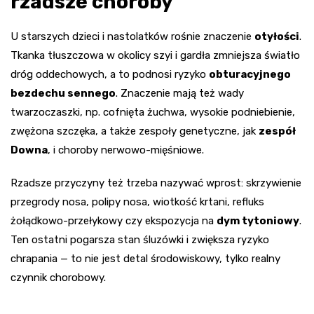
rzadsze choroby
U starszych dzieci i nastolatków rośnie znaczenie
otyłości
.
Tkanka tłuszczowa w okolicy szyi i gardła zmniejsza światło
dróg oddechowych, a to podnosi ryzyko
obturacyjnego
bezdechu sennego
. Znaczenie mają też wady
twarzoczaszki, np. cofnięta żuchwa, wysokie podniebienie,
zwężona szczęka, a także zespoły genetyczne, jak
zespół
Downa
, i choroby nerwowo-mięśniowe.
Rzadsze przyczyny też trzeba nazywać wprost: skrzywienie
przegrody nosa, polipy nosa, wiotkość krtani, refluks
żołądkowo-przełykowy czy ekspozycja na
dym tytoniowy
.
Ten ostatni pogarsza stan śluzówki i zwiększa ryzyko
chrapania — to nie jest detal środowiskowy, tylko realny
czynnik chorobowy.