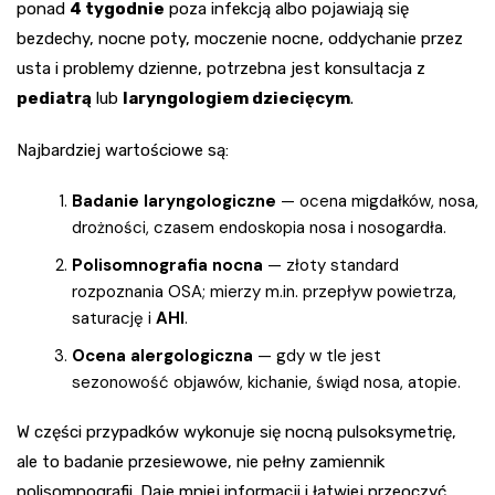
ponad
4 tygodnie
poza infekcją albo pojawiają się
bezdechy, nocne poty, moczenie nocne, oddychanie przez
usta i problemy dzienne, potrzebna jest konsultacja z
pediatrą
lub
laryngologiem dziecięcym
.
Najbardziej wartościowe są:
Badanie laryngologiczne
— ocena migdałków, nosa,
drożności, czasem endoskopia nosa i nosogardła.
Polisomnografia nocna
— złoty standard
rozpoznania OSA; mierzy m.in. przepływ powietrza,
saturację i
AHI
.
Ocena alergologiczna
— gdy w tle jest
sezonowość objawów, kichanie, świąd nosa, atopie.
W części przypadków wykonuje się nocną pulsoksymetrię,
ale to badanie przesiewowe, nie pełny zamiennik
polisomnografii. Daje mniej informacji i łatwiej przeoczyć