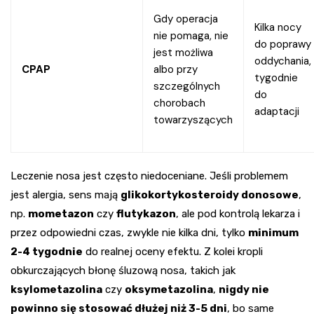
Gdy operacja
Kilka nocy
nie pomaga, nie
do poprawy
jest możliwa
oddychania,
CPAP
albo przy
tygodnie
szczególnych
do
chorobach
adaptacji
towarzyszących
Leczenie nosa jest często niedoceniane. Jeśli problemem
jest alergia, sens mają
glikokortykosteroidy donosowe
,
np.
mometazon
czy
flutykazon
, ale pod kontrolą lekarza i
przez odpowiedni czas, zwykle nie kilka dni, tylko
minimum
2-4 tygodnie
do realnej oceny efektu. Z kolei kropli
obkurczających błonę śluzową nosa, takich jak
ksylometazolina
czy
oksymetazolina
,
nigdy nie
powinno się stosować dłużej niż 3-5 dni
, bo same