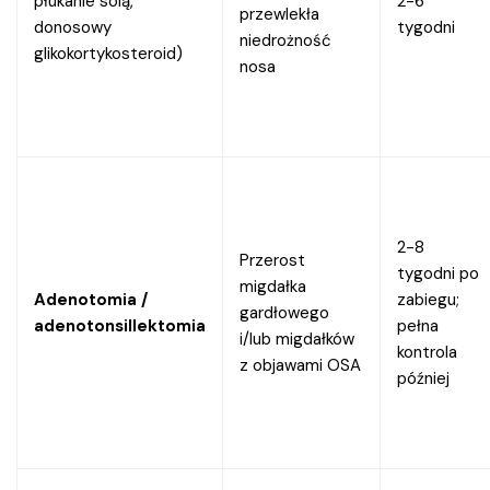
płukanie solą,
2-6
przewlekła
donosowy
tygodni
niedrożność
glikokortykosteroid)
nosa
2-8
Przerost
tygodni po
migdałka
Adenotomia /
zabiegu;
gardłowego
adenotonsillektomia
pełna
i/lub migdałków
kontrola
z objawami OSA
później