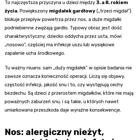
To najczęstsza przyczyna u dzieci między
3. a 8. rokiem
życia
. Powiększony
migdałek gardłowy
(„trzeci migdał”)
blokuje przepływ powietrza przez nos, a duże migdałki
podniebienne zwężają gardło. Typowy obraz jest dość
charakterystyczny: dziecko oddycha przez usta, mówi
„nosowo”, częściej ma infekcje uszu lub wysiękowe
zapalenie ucha środkowego.
Tu ważny niuans: sam „duży migdałek” w opisie badania nie
zawsze oznacza konieczność operacji. Liczą się objawy,
częstość infekcji, jakość snu i to, czy występują cechy
bezdechu. Są dzieci z przerostem migdałków, które nie mają
poważnych zaburzeń snu, i są takie, u których nawet
umiarkowana przeszkoda daje wyraźne konsekwencje.
Nos: alergiczny nieżyt,