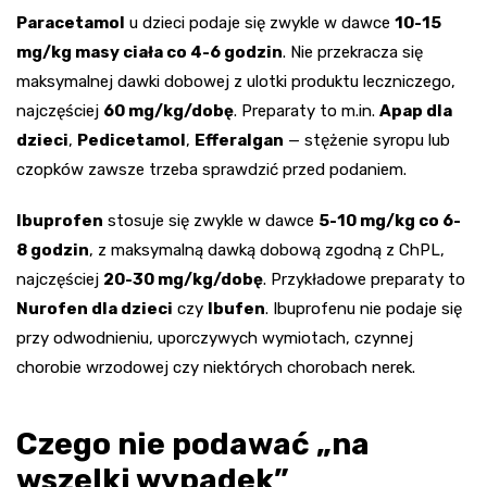
Paracetamol
u dzieci podaje się zwykle w dawce
10-15
mg/kg masy ciała co 4-6 godzin
. Nie przekracza się
maksymalnej dawki dobowej z ulotki produktu leczniczego,
najczęściej
60 mg/kg/dobę
. Preparaty to m.in.
Apap dla
dzieci
,
Pedicetamol
,
Efferalgan
— stężenie syropu lub
czopków zawsze trzeba sprawdzić przed podaniem.
Ibuprofen
stosuje się zwykle w dawce
5-10 mg/kg co 6-
8 godzin
, z maksymalną dawką dobową zgodną z ChPL,
najczęściej
20-30 mg/kg/dobę
. Przykładowe preparaty to
Nurofen dla dzieci
czy
Ibufen
. Ibuprofenu nie podaje się
przy odwodnieniu, uporczywych wymiotach, czynnej
chorobie wrzodowej czy niektórych chorobach nerek.
Czego nie podawać „na
wszelki wypadek”