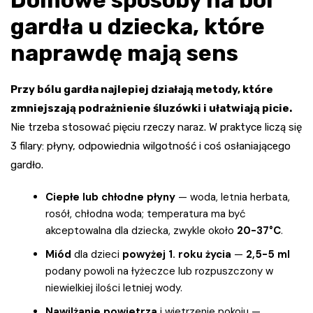
gardła u dziecka, które
naprawdę mają sens
Przy bólu gardła najlepiej działają metody, które
zmniejszają podrażnienie śluzówki i ułatwiają picie.
Nie trzeba stosować pięciu rzeczy naraz. W praktyce liczą się
3 filary: płyny, odpowiednia wilgotność i coś osłaniającego
gardło.
Ciepłe lub chłodne płyny
— woda, letnia herbata,
rosół, chłodna woda; temperatura ma być
akceptowalna dla dziecka, zwykle około
20-37°C
.
Miód
dla dzieci
powyżej 1. roku życia
—
2,5-5 ml
podany powoli na łyżeczce lub rozpuszczony w
niewielkiej ilości letniej wody.
Nawilżanie powietrza
i wietrzenie pokoju —