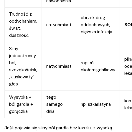
nawodnienia
Trudność z
obrzęk dróg
oddychaniem,
natychmiast
oddechowych,
SOR
świst,
cięższa infekcja
duszność
Silny
jednostronny
piln
ból,
ropień
natychmiast
oce
szczękościsk,
okołomigdałkowy
lek
„kluskowaty”
głos
Wysypka +
tego
kon
ból gardła +
samego
np. szkarlatyna
lek
gorączka
dnia
Jeśli pojawia się silny ból gardła bez kaszlu, z wysoką