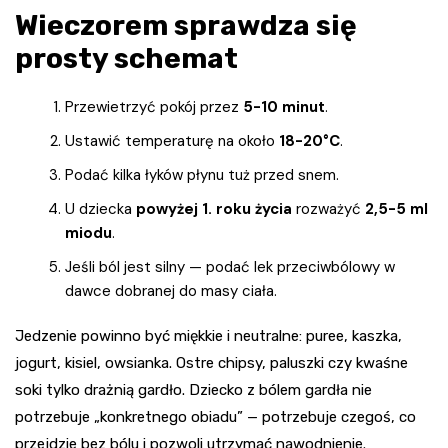
Wieczorem sprawdza się
prosty schemat
Przewietrzyć pokój przez
5-10 minut
.
Ustawić temperaturę na około
18-20°C
.
Podać kilka łyków płynu tuż przed snem.
U dziecka
powyżej 1. roku życia
rozważyć
2,5-5 ml
miodu
.
Jeśli ból jest silny — podać lek przeciwbólowy w
dawce dobranej do masy ciała.
Jedzenie powinno być miękkie i neutralne: puree, kaszka,
jogurt, kisiel, owsianka. Ostre chipsy, paluszki czy kwaśne
soki tylko drażnią gardło. Dziecko z bólem gardła nie
potrzebuje „konkretnego obiadu” — potrzebuje czegoś, co
przejdzie bez bólu i pozwoli utrzymać nawodnienie.