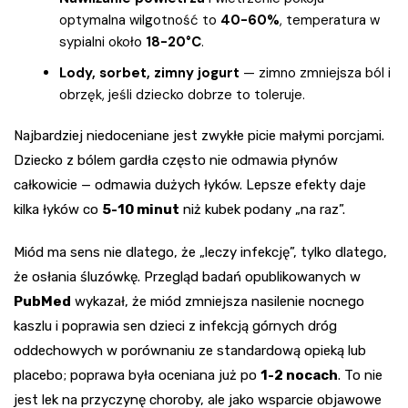
optymalna wilgotność to
40-60%
, temperatura w
sypialni około
18-20°C
.
Lody, sorbet, zimny jogurt
— zimno zmniejsza ból i
obrzęk, jeśli dziecko dobrze to toleruje.
Najbardziej niedoceniane jest zwykłe picie małymi porcjami.
Dziecko z bólem gardła często nie odmawia płynów
całkowicie — odmawia dużych łyków. Lepsze efekty daje
kilka łyków co
5-10 minut
niż kubek podany „na raz”.
Miód ma sens nie dlatego, że „leczy infekcję”, tylko dlatego,
że osłania śluzówkę. Przegląd badań opublikowanych w
PubMed
wykazał, że miód zmniejsza nasilenie nocnego
kaszlu i poprawia sen dzieci z infekcją górnych dróg
oddechowych w porównaniu ze standardową opieką lub
placebo; poprawa była oceniana już po
1-2 nocach
. To nie
jest lek na przyczynę choroby, ale jako wsparcie objawowe