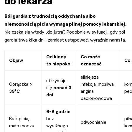
do lekarza
Ból gardła z trudnością oddychania albo
niemożnością picia wymaga pilnej pomocy lekarskiej.
Nie czeka się wtedy „do jutra”. Podobnie w sytuacji, gdy ból
gardła trwa kilka dni i zamiast ustępować, wyraźnie narasta.
Od kiedy
Co może
Objaw
Co 
to niepokoi
oznaczać
silniejsza
utrzymuje
Gorączka
>
infekcja, możliwa
kon
się
ponad 3
39°C
angina
ped
dni
paciorkowcowa
6-8 godzin
Brak picia,
bez
piln
odwodnienie
mało moczu
wyraźnego
kon