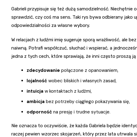
Gabrieli przypisuje się też dużą samodzielność. Niechętni
sprawdzić, czy coś ma sens. Taki rys bywa odbierany jako u
odpowiedzialności za własne wybory.
W relacjach z ludźmi imię sugeruje sporą wrażliwość, ale be
naiwną. Potrafi współczuć, słuchać i wspierać, a jednocze
jedna z tych cech, które sprawiają, że inni często proszą ją 
zdecydowanie
połączone z opanowaniem,
lojalność
wobec bliskich i własnych zasad,
intuicja
w kontaktach z ludźmi,
ambicja
bez potrzeby ciągłego pokazywania się,
odporność
na presję i trudne sytuacje.
Nie oznacza to oczywiście, że każda Gabriela będzie identy
raczej pewien wzorzec skojarzeń, który przez lata utrwala 