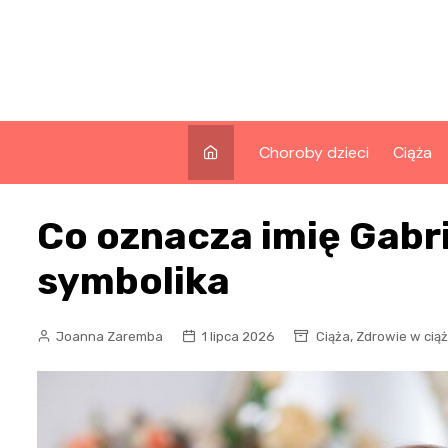
Skip
to
content
Choroby dzieci
Ciąża
Co oznacza imię Gabri
symbolika
,
Joanna Zaremba
1 lipca 2026
Ciąża
Zdrowie w cią