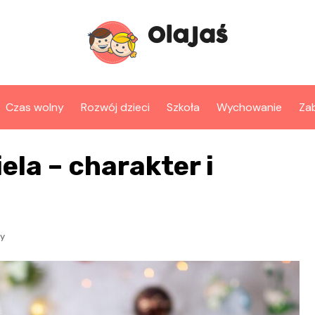
Czas wolny
Rozwój dzieci
Szkoła
Wychowanie
Za
ela – charakter i
ży