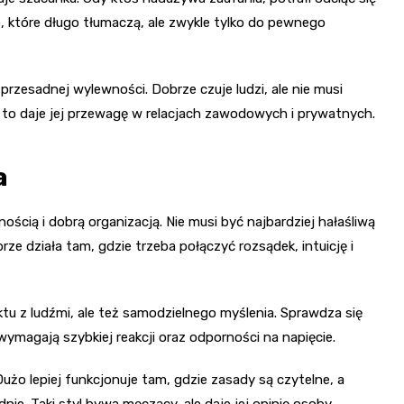
b, które długo tłumaczą, ale zwykle tylko do pewnego
rzesadnej wylewności. Dobrze czuje ludzi, ale nie musi
 to daje jej przewagę w relacjach zawodowych i prywatnych.
a
ścią i dobrą organizacją. Nie musi być najbardziej hałaśliwą
ze działa tam, gdzie trzeba połączyć rozsądek, intuicję i
ktu z ludźmi, ale też samodzielnego myślenia. Sprawdza się
ymagają szybkiej reakcji oraz odporności na napięcie.
Dużo lepiej funkcjonuje tam, gdzie zasady są czytelne, a
dnie. Taki styl bywa męczący, ale daje jej opinię osoby