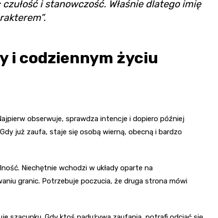
 czułość i stanowczość. Właśnie dlatego imię
arakterem”.
cy i codziennym życiu
. Najpierw obserwuje, sprawdza intencje i dopiero później
Gdy już zaufa, staje się osobą wierną, obecną i bardzo
bilność. Niechętnie wchodzi w układy oparte na
aniu granic. Potrzebuje poczucia, że druga strona mówi
uje szacunku. Gdy ktoś nadużywa zaufania, potrafi odciąć się