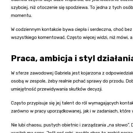
szybciej, niż otoczenie się spodziewa. To jedna z tych osó
momentu.
W codziennym kontakcie bywa ciepła i serdeczna, choć bez p
wszystkiego komentować. Często więcej widzi, niż mówi, a
Praca, ambicja i styl działani
W sferze zawodowej Gabriela jest kojarzona z odpowiedzialno
osobą w zespole, żeby realnie pchać sprawy do przodu. Dobr
umiejętność przewidywania skutków decyzji.
Często przypisuje się jej talent do ról wymagających konta
zarówno w pracy uporządkowanej, jak i w zadaniach, które w
Nie lubi chaosu, pustych obietnic i zarządzania „na słowo”. 
wysiłek ma sens. Jeśli coś robi, zwykle chce to zrobić porzą