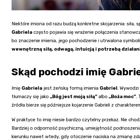
Niektóre imiona od razu budzą konkretne skojarzenia: siła,
Gabriela
często pojawia się wrażenie połączenia stanowczoś
bo znaczenie imienia, jego pochodzenie i utrwalona symboli
wewnętrzną siłą, odwagą, intuicją i potrzebą działa
Skąd pochodzi imię Gabrie
Imię
Gabriela
jest żeńską formą imienia
Gabriel
. Wywodzi 
tłumaczy się jako
„Bóg jest moją siłą”
albo
„Boża moc”
.
źródła bierze się późniejsze kojarzenie Gabrieli z charakte
W praktyce to imię niesie bardzo czytelny przekaz. Nie chod
Bardziej o odporność psychiczną, umiejętność podnoszeni
kierunku nawet wtedy, gdy otoczenie naciska na zmianę zda