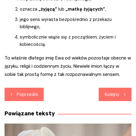
oznacza
„żyjącą”
lub
„matkę żyjących”
,
jego sens wyrasta bezpośrednio z przekazu
biblijnego,
symbolicznie wiąże się z początkiem, życiem i
kobiecością.
To właśnie dlatego imię Ewa od wieków pozostaje obecne w
języku, religii i codziennym życiu. Niewiele imion łączy w
sobie tak prostą formę z tak rozpoznawalnym sensem.
Nawigacja
Poprzedni
Kolejny
wpisu
Powiązane teksty