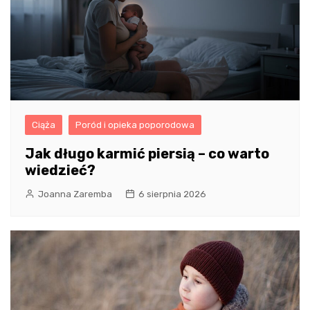
Ciąża
Poród i opieka poporodowa
Jak długo karmić piersią – co warto
wiedzieć?
Joanna Zaremba
6 sierpnia 2026