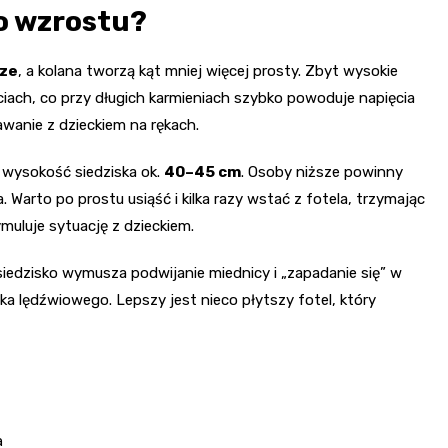
o wzrostu?
dze
, a kolana tworzą kąt mniej więcej prosty. Zbyt wysokie
ciach, co przy długich karmieniach szybko powoduje napięcia
tawanie z dzieckiem na rękach.
 wysokość siedziska ok.
40–45 cm
. Osoby niższe powinny
. Warto po prostu usiąść i kilka razy wstać z fotela, trzymając
muluje sytuację z dzieckiem.
 siedzisko wymusza podwijanie miednicy i „zapadanie się” w
nka lędźwiowego. Lepszy jest nieco płytszy fotel, który
a