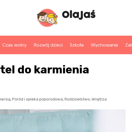
Czas wolny
Rozwój dzieci
Szkoła
Wychowanie
Za
tel do karmienia
,
,
,
iersią
Poród i opieka poporodowa
Rodzicielstwo
Wnętrza