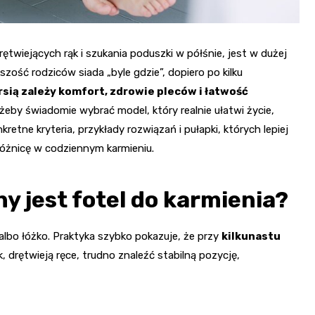
ętwiejących rąk i szukania poduszki w półśnie, jest w dużej
ość rodziców siada „byle gdzie”, dopiero po kilku
rsią zależy komfort, zdrowie pleców i łatwość
 żeby świadomie wybrać model, który realnie ułatwi życie,
tne kryteria, przykłady rozwiązań i pułapki, których lepiej
 różnicę w codziennym karmieniu.
y jest fotel do karmienia?
albo łóżko. Praktyka szybko pokazuje, że przy
kilkunastu
, drętwieją ręce, trudno znaleźć stabilną pozycję,