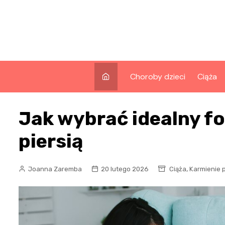
Skip
to
content
Choroby dzieci
Ciąża
Jak wybrać idealny fo
piersią
,
Joanna Zaremba
20 lutego 2026
Ciąża
Karmienie p