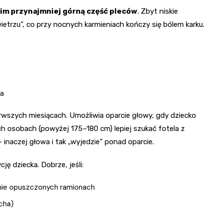
 nim przynajmniej górną część pleców
. Zbyt niskie
etrzu”, co przy nocnych karmieniach kończy się bólem karku.
ha
rwszych miesiącach. Umożliwia oparcie głowy, gdy dziecko
ich osobach (powyżej 175–180 cm) lepiej szukać fotela z
naczej głowa i tak „wyjedzie” ponad oparcie.
ę dziecka. Dobrze, jeśli:
alnie opuszczonych ramionach
ucha)