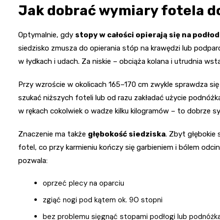
Jak dobrać wymiary fotela d
Optymalnie, gdy
stopy w całości opierają się na podło
siedzisko zmusza do opierania stóp na krawędzi lub podpar
w łydkach i udach. Za niskie – obciąża kolana i utrudnia ws
Przy wzroście w okolicach 165–170 cm zwykle sprawdza się
szukać niższych foteli lub od razu zakładać użycie podnóżka
w rękach cokolwiek o wadze kilku kilogramów – to dobrze sy
Znaczenie ma także
głębokość siedziska
. Zbyt głębokie
fotel, co przy karmieniu kończy się garbieniem i bólem odci
pozwala:
oprzeć plecy na oparciu
zgiąć nogi pod kątem ok. 90 stopni
bez problemu sięgnąć stopami podłogi lub podnóżk