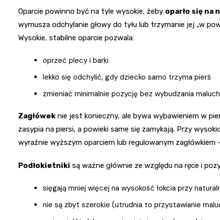
Oparcie powinno być na tyle wysokie, żeby
oparło się na
wymusza odchylanie głowy do tyłu lub trzymanie jej „w powi
Wysokie, stabilne oparcie pozwala:
oprzeć plecy i barki
lekko się odchylić, gdy dziecko samo trzyma pierś
zmieniać minimalnie pozycję bez wybudzania maluc
Zagłówek
nie jest konieczny, ale bywa wybawieniem w pie
zasypia na piersi, a powieki same się zamykają. Przy wysok
wyraźnie wyższym oparciem lub regulowanym zagłówkiem – i
Podłokietniki
są ważne głównie ze względu na ręce i pozycj
sięgają mniej więcej na wysokość łokcia przy natur
nie są zbyt szerokie (utrudnia to przystawianie mal