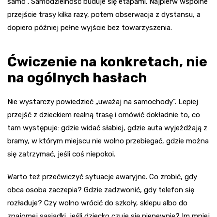
samo”. Samodzielność buduje się etapami. Najpierw wspólne
przejście trasy kilka razy, potem obserwacja z dystansu, a
dopiero później pełne wyjście bez towarzyszenia.
Ćwiczenie na konkretach, nie
na ogólnych hasłach
Nie wystarczy powiedzieć „uważaj na samochody”. Lepiej
przejść z dzieckiem realną trasę i omówić dokładnie to, co
tam występuje: gdzie widać słabiej, gdzie auta wyjeżdżają z
bramy, w którym miejscu nie wolno przebiegać, gdzie można
się zatrzymać, jeśli coś niepokoi.
Warto też przećwiczyć sytuacje awaryjne. Co zrobić, gdy
obca osoba zaczepia? Gdzie zadzwonić, gdy telefon się
rozładuje? Czy wolno wrócić do szkoły, sklepu albo do
znajomej sąsiadki, jeśli dziecko czuje się niepewnie? Im mniej