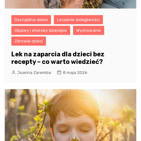
Dyscyplina dzieci
Leczenie dolegliwości
Objawy i choroby dziecięce
Wychowanie
Zdrowie dzieci
Lek na zaparcia dla dzieci bez
recepty – co warto wiedzieć?
Joanna Zaremba
8 maja 2026