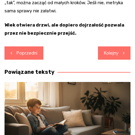
„tak”, można zacząć od małych kroków. Jeśli nie, metryka
sama sprawy nie załatwi.
Wiek otwiera drzwi, ale dopiero dojrzałość pozwala
przez nie bezpiecznie przejść.
Nawigacja
Poprzedni
Kolejny
wpisu
Powiązane teksty