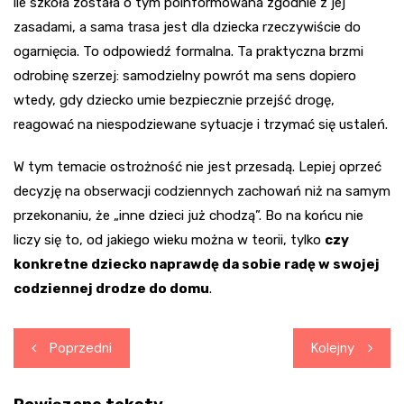
ile szkoła została o tym poinformowana zgodnie z jej
zasadami, a sama trasa jest dla dziecka rzeczywiście do
ogarnięcia. To odpowiedź formalna. Ta praktyczna brzmi
odrobinę szerzej: samodzielny powrót ma sens dopiero
wtedy, gdy dziecko umie bezpiecznie przejść drogę,
reagować na niespodziewane sytuacje i trzymać się ustaleń.
W tym temacie ostrożność nie jest przesadą. Lepiej oprzeć
decyzję na obserwacji codziennych zachowań niż na samym
przekonaniu, że „inne dzieci już chodzą”. Bo na końcu nie
liczy się to, od jakiego wieku można w teorii, tylko
czy
konkretne dziecko naprawdę da sobie radę w swojej
codziennej drodze do domu
.
Nawigacja
Poprzedni
Kolejny
wpisu