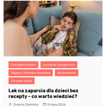
Dyscyplina dzieci
Leczenie dolegliwości
Objawy i choroby dziecięce
Wychowanie
Zdrowie dzieci
Lek na zaparcia dla dzieci bez
recepty – co warto wiedzieć?
Joanna Zaremba
8 maja 2026