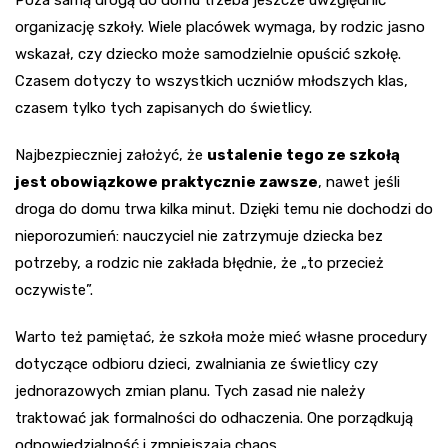
Poza samą drogą do domu trzeba jeszcze uwzględnić
organizację szkoły. Wiele placówek wymaga, by rodzic jasno
wskazał, czy dziecko może samodzielnie opuścić szkołę.
Czasem dotyczy to wszystkich uczniów młodszych klas,
czasem tylko tych zapisanych do świetlicy.
Najbezpieczniej założyć, że
ustalenie tego ze szkołą
jest obowiązkowe praktycznie zawsze
, nawet jeśli
droga do domu trwa kilka minut. Dzięki temu nie dochodzi do
nieporozumień: nauczyciel nie zatrzymuje dziecka bez
potrzeby, a rodzic nie zakłada błędnie, że „to przecież
oczywiste”.
Warto też pamiętać, że szkoła może mieć własne procedury
dotyczące odbioru dzieci, zwalniania ze świetlicy czy
jednorazowych zmian planu. Tych zasad nie należy
traktować jak formalności do odhaczenia. One porządkują
odpowiedzialność i zmniejszają chaos.